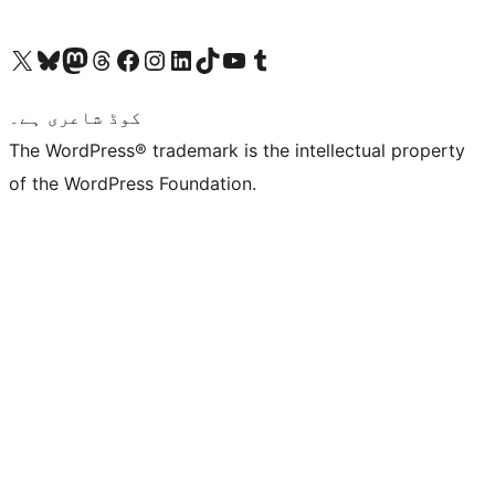
ہمارے ٹمبلر اکاؤنٹ پر جائیں
Visit our YouTube channel
ہمارے ٹک ٹاک اکاؤنٹ پر جائیں
Visit our LinkedIn account
Visit our Instagram account
Visit our Facebook page
ہمارے ٹھریڈز اکاؤنٹ پر جائیں
Visit our Mastodon account
ہمارے بلیواسکائی اکاؤنٹ پر جائیں
Visit our X (formerly Twitter) account
کوڈ شاعری ہے۔
The WordPress® trademark is the intellectual property
of the WordPress Foundation.