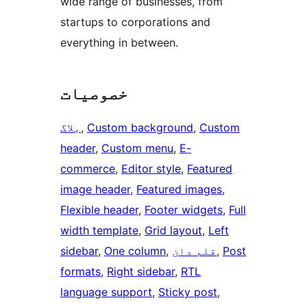
wide range of businesses, from
startups to corporations and
everything in between.
خصوصیات
Custom
, 
Custom background
, 
بلاگ
header
, 
Custom menu
, 
E-
commerce
, 
Editor style
, 
Featured
image header
, 
Featured images
, 
Flexible header
, 
Footer widgets
, 
Full
width template
, 
Grid layout
, 
Left
Post
, 
قلم دان
, 
One column
, 
sidebar
formats
, 
Right sidebar
, 
RTL
language support
, 
Sticky post
, 