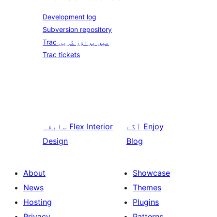
Development log
Subversion repository
Trac میں براؤز کریں
Trac tickets
Enjoy
آگے
Flex Interior
سابقہ
Design
Blog
About
Showcase
News
Themes
Hosting
Plugins
Privacy
Patterns