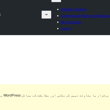
Submit a theme
t
Commercial theme companies
My favorites
Log in
یہ