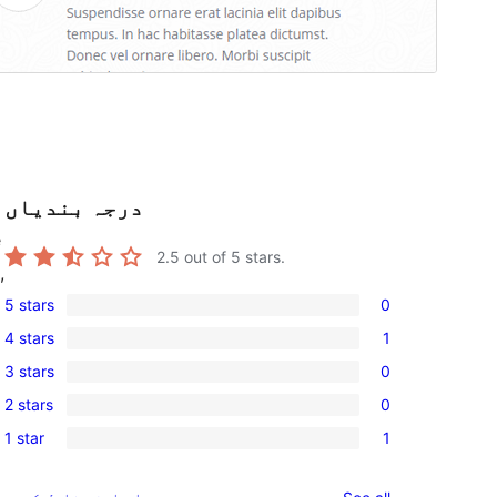
درجہ بندیاں
e
2.5
out of 5 stars.
,
5 stars
0
0
4 stars
1
5-
1
3 stars
0
star
4-
0
reviews
2 stars
0
star
3-
0
review
1 star
1
star
2-
1
reviews
star
1-
reviews