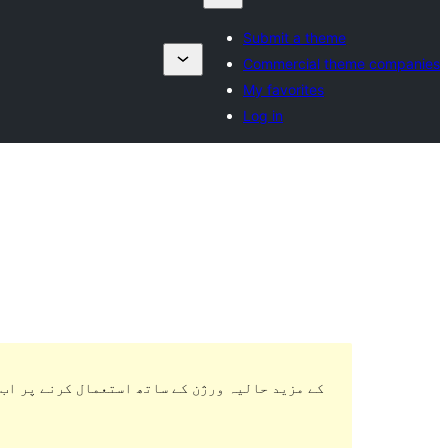
Submit a theme
Commercial theme companies
My favorites
Log in