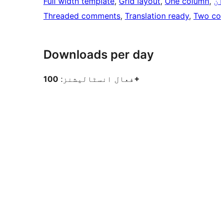
ن
, 
One column
, 
Grid layout
, 
Full width template
Threaded comments
, 
Translation ready
, 
Two co
Downloads per day
100+
فعال انسٹالیشنز: