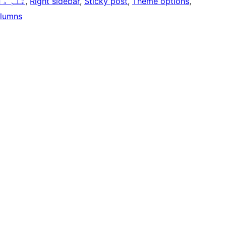
, 
Theme options
, 
Sticky post
, 
Right sidebar
, 
قلم دا
lumns