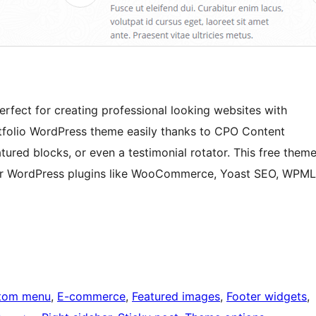
erfect for creating professional looking websites with
ortfolio WordPress theme easily thanks to CPO Content
tured blocks, or even a testimonial rotator. This free them
lar WordPress plugins like WooCommerce, Yoast SEO, WPML
tom menu
, 
E-commerce
, 
Featured images
, 
Footer widgets
, 