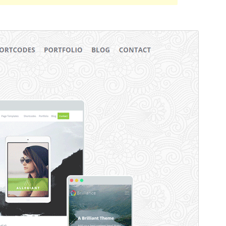
ڈاؤن لوڈ کریں
پیش منظر دیکھیں
1.1.3
ورژن
3 مارچ، 2021
Last updated
Active installations
100+
PHP version
5.4.0
Theme homepage