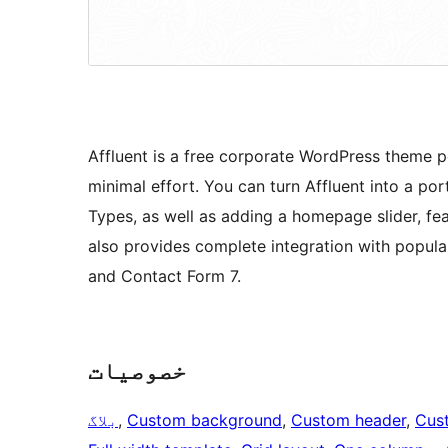
Affluent is a free corporate WordPress theme p
minimal effort. You can turn Affluent into a p
Types, as well as adding a homepage slider, fea
also provides complete integration with popu
and Contact Form 7.
خصوصیات
Cus
, 
Custom header
, 
Custom background
, 
بلاگ