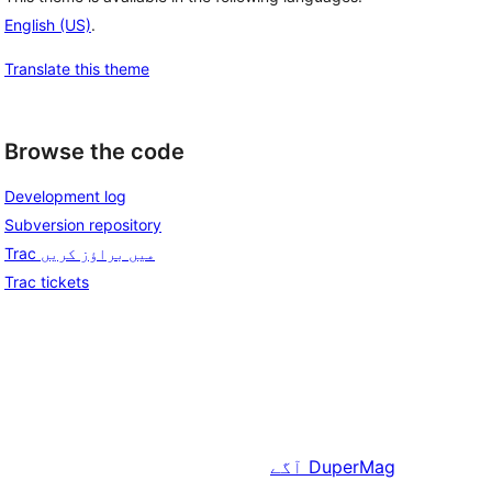
English (US)
.
Translate this theme
Browse the code
Development log
Subversion repository
Trac میں براؤز کریں
Trac tickets
DuperMag
آگے