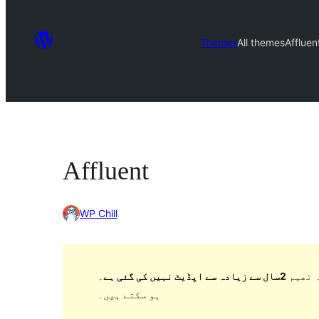
Themes
All themes
Affluen
Affluent
WP Chill
 تھیم
2سال سے زیادہ سے اپڈیٹ نہیں کی گئی ہے
۔ WordPress کے مزید حالیہ ورژن کے ساتھ استعمال کرنے پر اب برقرار یا معاونت نہیں کر سکتی اور مطابقت کے مسائل
ہو سکتے ہیں۔