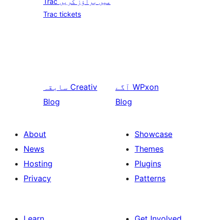
Trac میں براؤز کریں
Trac tickets
WPxon
آگے
Creativ
سابقہ
Blog
Blog
About
Showcase
News
Themes
Hosting
Plugins
Privacy
Patterns
Learn
Get Involved