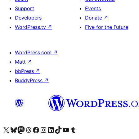
Support
Events
Developers
Donate
↗
WordPress.tv
↗
Five for the Future
WordPress.com
↗
Matt
↗
bbPress
↗
BuddyPress
↗
ہمارے ٹمبلر اکاؤنٹ پر جائیں
Visit our YouTube channel
ہمارے ٹک ٹاک اکاؤنٹ پر جائیں
Visit our LinkedIn account
Visit our Instagram account
Visit our Facebook page
ہمارے ٹھریڈز اکاؤنٹ پر جائیں
Visit our Mastodon account
ہمارے بلیواسکائی اکاؤنٹ پر جائیں
Visit our X (formerly Twitter) account