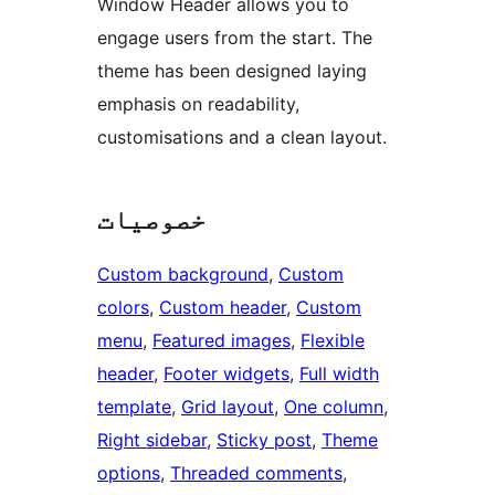
Window Header allows you to
engage users from the start. The
theme has been designed laying
emphasis on readability,
customisations and a clean layout.
خصوصیات
Custom background
, 
Custom
colors
, 
Custom header
, 
Custom
menu
, 
Featured images
, 
Flexible
header
, 
Footer widgets
, 
Full width
template
, 
Grid layout
, 
One column
, 
Right sidebar
, 
Sticky post
, 
Theme
options
, 
Threaded comments
, 