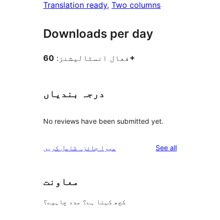
Translation ready
, 
Two columns
Downloads per day
60+
فعال انسٹالیشنز:
درجہ بندیاں
No reviews have been submitted yet.
reviews
See all
میرا جائزہ شامل کریں
معاونت
کچھ کہنا ہے؟ مدد چاہیے؟