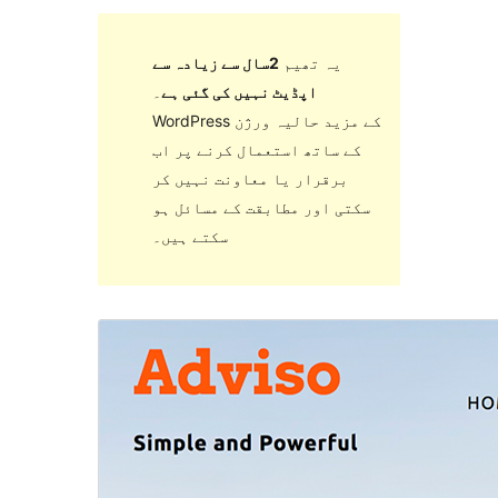
یہ تھیم
2سال سے زیادہ سے
اپڈیٹ نہیں کی گئی ہے
۔
WordPress کے مزید حالیہ ورژن
کے ساتھ استعمال کرنے پر اب
برقرار یا معاونت نہیں کر
سکتی اور مطابقت کے مسائل ہو
سکتے ہیں۔