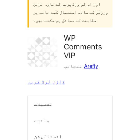
اور اس کو ورڈپریس کے تازہ ترین
ورژنز کے ساتھ استعمال کیے جانے پر
مطابقت کے مسائل ہو سکتے ہیں۔
WP
Comments
VIP
Arefly
منجانب
ڈاؤن لوڈ کریں
تفصیلات
جائزے
انسٹالیشن