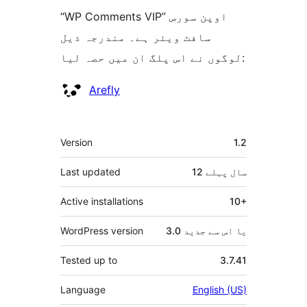
“WP Comments VIP” اوپن سورس
سافٹ ویئر ہے۔ مندرجہ ذیل
لوگوں نے اس پلگ ان میں حصہ لیا:
شراکت
Arefly
دار
میٹا
Version
1.2
12 سال
پہلے
Last updated
Active installations
10+
3.0 یا اس سے جدید
WordPress version
Tested up to
3.7.41
Language
English (US)