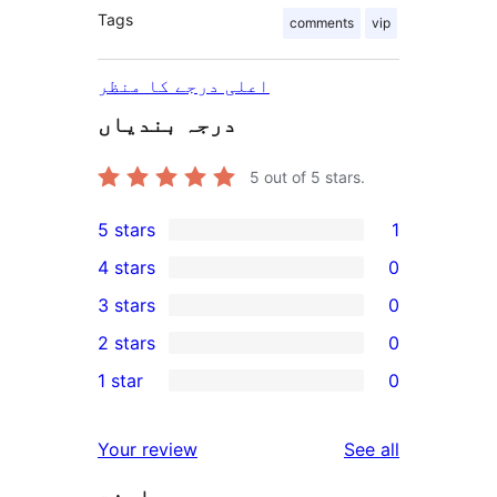
Tags
comments
vip
اعلی درجے کا منظر
درجہ بندیاں
5
out of 5 stars.
5 stars
1
1
4 stars
0
5-
0
3 stars
0
star
4-
0
2 stars
0
review
star
3-
0
1 star
0
reviews
star
2-
0
reviews
star
1-
reviews
Your review
See all
reviews
star
reviews