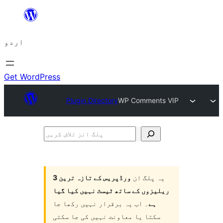
چھوڑیں
مواد
اردو
پر
جائیں
Get WordPress
Plugin Directory
WP Comments VIP
پلگ
انز
تلاش
یہ پلگ ان
ورڈپریس کے تازہ ترین 3
کریں
ریلیزوں کے ساتھ ٹیسٹ نہیں کیا گیا
ہے
۔ اب یہ برقرار نہیں رکھا جا
سکتا یا معاونت نہیں کی جا سکتی