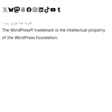
ہمارے ٹمبلر اکاؤنٹ پر جائیں
Visit our YouTube channel
ہمارے ٹک ٹاک اکاؤنٹ پر جائیں
Visit our LinkedIn account
Visit our Instagram account
Visit our Facebook page
ہمارے ٹھریڈز اکاؤنٹ پر جائیں
Visit our Mastodon account
ہمارے بلیواسکائی اکاؤنٹ پر جائیں
Visit our X (formerly Twitter) account
کوڈ شاعری ہے۔
The WordPress® trademark is the intellectual property
of the WordPress Foundation.