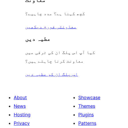
معاونت
کچھ کہنا ہے؟ مدد چاہیے؟
معاونتی فورم دیکھیں
عطیہ دیں
کیا آپ اس پلگ ان کی ترقی میں
معاونت کرنا چاہتے ہیں؟
اس پلگ ان کو عطیہ دیں
About
Showcase
News
Themes
Hosting
Plugins
Privacy
Patterns