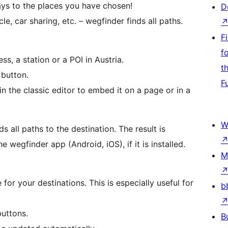
ays to the places you have chosen!
D
le, car sharing, etc. – wegfinder finds all paths.
F
f
ess, a station or a POI in Austria.
t
 button.
F
in the classic editor to embed it on a page or in a
W
s all paths to the destination. The result is
e wegfinder app (Android, iOS), if it is installed.
M
 for your destinations. This is especially useful for
b
buttons.
B