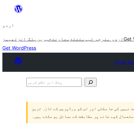
چھوڑیں
مواد
اردو
پر
جائیں
Get 
اردو مترجم ٹیم
متعلق
معاونت
خبریں
پلگ انز
تھیمز
Get WordPress
Plugin Di
پلگ
انز
تلاش
ت نہیں کی جا سکتی اور اس کو ورڈپریس کے تازہ ترین
کریں
ستعمال کیے جانے پر مطابقت کے مسائل ہو سکتے ہیں۔