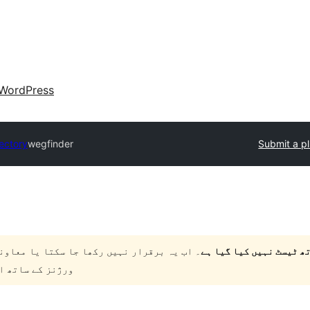
WordPress
rectory
wegfinder
Submit a p
۔ اب یہ برقرار نہیں رکھا جا سکتا یا معاون
ورژنز کے ساتھ ا