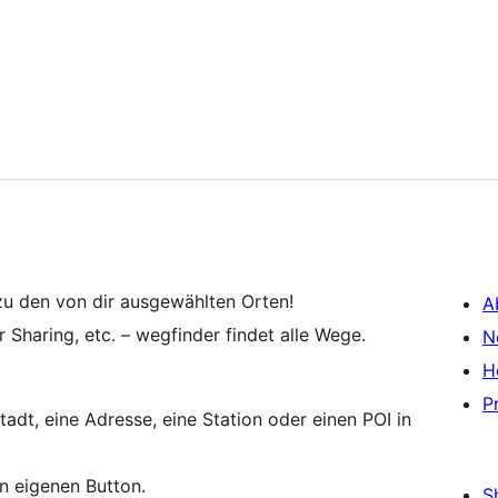
zu den von dir ausgewählten Orten!
A
 Sharing, etc. – wegfinder findet alle Wege.
N
H
P
Stadt, eine Adresse, eine Station oder einen POI in
en eigenen Button.
S