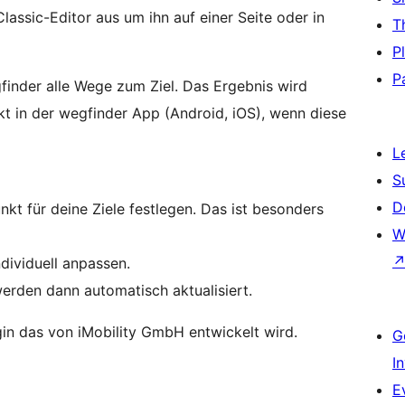
lassic-Editor aus um ihn auf einer Seite oder in
T
P
P
gfinder alle Wege zum Ziel. Das Ergebnis wird
kt in der wegfinder App (Android, iOS), wenn diese
L
S
D
kt für deine Ziele festlegen. Das ist besonders
W
dividuell anpassen.
werden dann automatisch aktualisiert.
gin das von iMobility GmbH entwickelt wird.
G
I
E