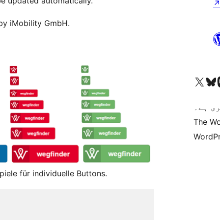
 be updated automatically.
 by iMobility GmbH.
Vi
کاؤنٹ پر جائیں
Visit our X (formerly 
ی ہے۔
The Wo
WordPr
iele für individuelle Buttons.