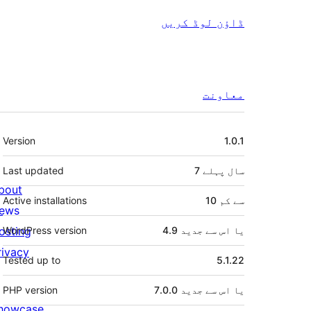
ڈاؤن لوڈ کریں
معاونت
میٹا
Version
1.0.1
7 سال
پہلے
Last updated
bout
10 سے کم
Active installations
ews
4.9 یا اس سے جدید
WordPress version
osting
rivacy
Tested up to
5.1.22
7.0.0 یا اس سے جدید
PHP version
howcase