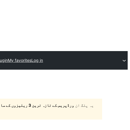
lugin
My favorites
Log in
یہ پلگ ان
ورڈپریس کے تازہ ترین 3 ریلیزوں کے ساتھ ٹیسٹ نہیں کیا گیا ہے