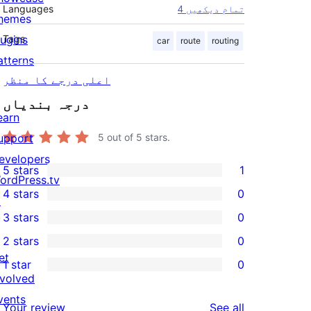
Languages
4 تمام دیکھیں
hemes
lugins
Tags
car
route
routing
atterns
اعلی درجے کا منظر
درجہ بندیاں
earn
upport
5
out of 5 stars.
evelopers
5 stars
1
1
ordPress.tv
4 stars
0
5-
↗
0
3 stars
0
star
4-
0
2 stars
0
review
star
3-
0
et
1 star
0
reviews
star
2-
0
nvolved
reviews
star
1-
vents
reviews
Your review
See all