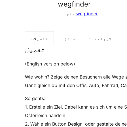
wegfinder
wegfinder
منجانب
ڈیولپمنٹ
جائزے
تفصیلات
تفصیل
(English version below)
Wie wohin? Zeige deinen Besuchern alle Wege 
Ganz gleich ob mit den Öffis, Auto, Fahrrad, Car
So gehts:
1. Erstelle ein Ziel. Dabei kann es sich um eine 
Österreich handeln
2. Wähle ein Button Design, oder gestalte dein