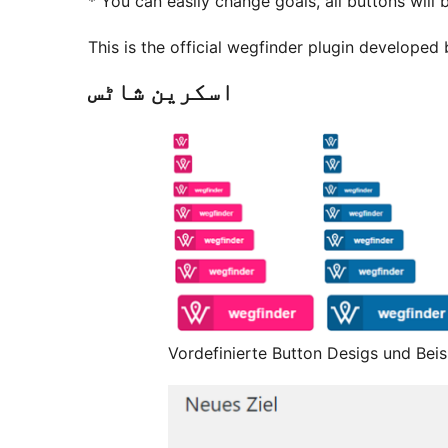
* You can easily change goals, all buttons will
This is the official wegfinder plugin developed
اسکرین شاٹس
Vordefinierte Button Desigs und Beisp