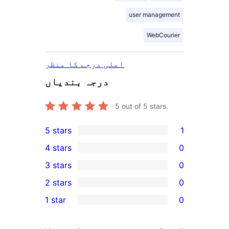
user management
WebCourier
اعلی درجے کا منظر
درجہ بندیاں
5
out of 5 stars.
5 stars
1
1
4 stars
0
5-
0
3 stars
0
star
4-
0
2 stars
0
review
star
3-
0
1 star
0
reviews
star
2-
0
reviews
star
1-