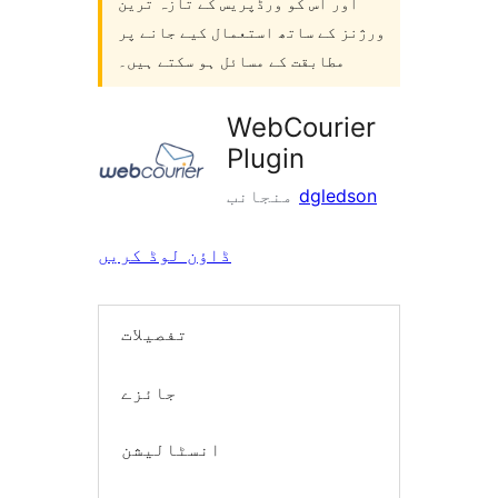
اور اس کو ورڈپریس کے تازہ ترین
ورژنز کے ساتھ استعمال کیے جانے پر
مطابقت کے مسائل ہو سکتے ہیں۔
WebCourier
Plugin
dgledson
منجانب
ڈاؤن لوڈ کریں
تفصیلات
جائزے
انسٹالیشن