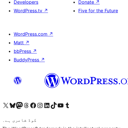
Developers
Donate
↗
WordPress.tv
↗
Five for the Future
WordPress.com
↗
Matt
↗
bbPress
↗
BuddyPress
↗
ہمارے ٹمبلر اکاؤنٹ پر جائیں
Visit our YouTube channel
ہمارے ٹک ٹاک اکاؤنٹ پر جائیں
Visit our LinkedIn account
Visit our Instagram account
Visit our Facebook page
ہمارے ٹھریڈز اکاؤنٹ پر جائیں
Visit our Mastodon account
ہمارے بلیواسکائی اکاؤنٹ پر جائیں
Visit our X (formerly Twitter) account
کوڈ شاعری ہے۔