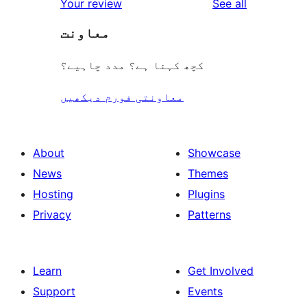
reviews
Your review
See all
reviews
star
معاونت
reviews
کچھ کہنا ہے؟ مدد چاہیے؟
معاونتی فورم دیکھیں
About
Showcase
News
Themes
Hosting
Plugins
Privacy
Patterns
Learn
Get Involved
Support
Events