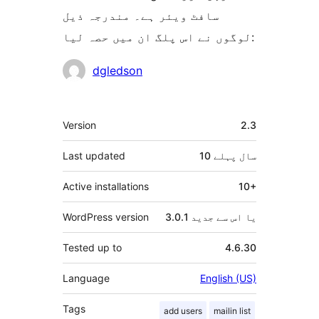
سافٹ ویئر ہے۔ مندرجہ ذیل
لوگوں نے اس پلگ ان میں حصہ لیا:
شراکت
dgledson
دار
میٹا
Version
2.3
10 سال
پہلے
Last updated
Active installations
10+
3.0.1 یا اس سے جدید
WordPress version
Tested up to
4.6.30
Language
English (US)
Tags
add users
mailin list