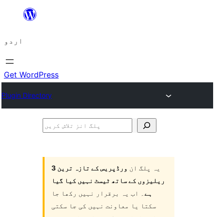
چھوڑیں
مواد
اردو
پر
جائیں
Get WordPress
Plugin Directory
پلگ
انز
تلاش
یہ پلگ ان
ورڈپریس کے تازہ ترین 3
کریں
ریلیزوں کے ساتھ ٹیسٹ نہیں کیا گیا
ہے
۔ اب یہ برقرار نہیں رکھا جا
سکتا یا معاونت نہیں کی جا سکتی