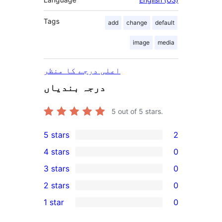
Tags
add
change
default
image
media
اعلی درجے کا منظر
درجہ بندیاں
5
out of 5 stars.
5 stars
2
2
4 stars
0
5-
0
3 stars
0
star
4-
0
2 stars
0
reviews
star
3-
0
1 star
0
reviews
star
2-
0
reviews
star