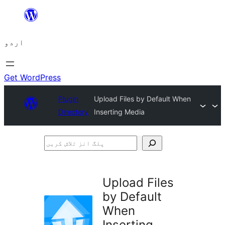
چھوڑیں
مواد
اردو
پر
جائیں
Get WordPress
Plugin
Upload Files by Default When
Directory
Inserting Media
پلگ
انز
تلاش
Upload Files
کریں
by Default
When
Inserting