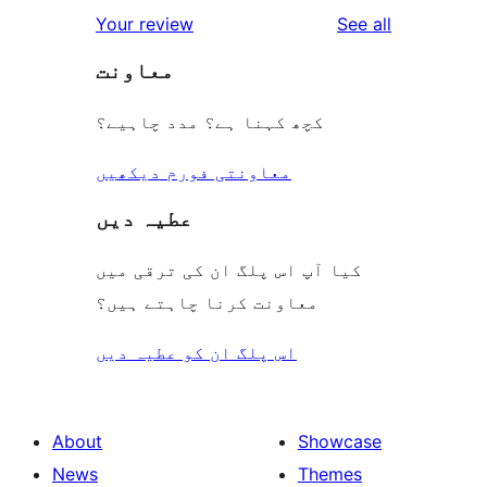
1-
reviews
Your review
See all
reviews
star
معاونت
reviews
کچھ کہنا ہے؟ مدد چاہیے؟
معاونتی فورم دیکھیں
عطیہ دیں
کیا آپ اس پلگ ان کی ترقی میں
معاونت کرنا چاہتے ہیں؟
اس پلگ ان کو عطیہ دیں
About
Showcase
News
Themes