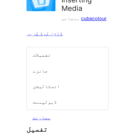
Media
cubecolour
منجانب
ڈاؤن لوڈ کریں
تفصیلات
جائزے
انسٹالیشن
ڈیولپمنٹ
معاونت
تفصیل