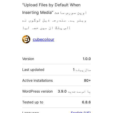
“Upload Files by Default When
Inserting Media” اوپن سورس سافٹ
ویئر ہے۔ مندرجہ ذیل لوگوں نے
اس پلگ ان میں حصہ لیا:
شراکت
cubecolour
دار
میٹا
Version
1.0.0
1 سال
پہلے
Last updated
Active installations
80+
3.9.0 یا اس سے جدید
WordPress version
Tested up to
6.8.6
Language
English (US)