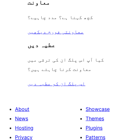
معاونت
کچھ کہنا ہے؟ مدد چاہیے؟
معاونتی فورم دیکھیں
عطیہ دیں
کیا آپ اس پلگ ان کی ترقی میں
معاونت کرنا چاہتے ہیں؟
اس پلگ ان کو عطیہ دیں
About
Showcase
News
Themes
Hosting
Plugins
Privacy
Patterns