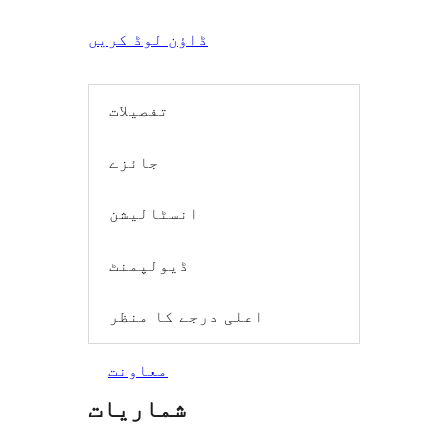
ڈاؤن لوڈ کریں
تفصیلات
جائزے
انسٹالیشن
ڈیولپمنٹ
اعلی درجے کا منظر
معاونت
شماریات