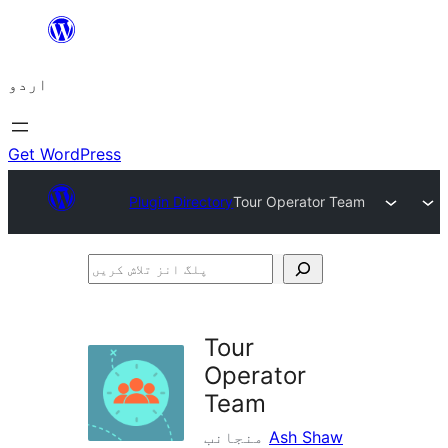
چھوڑیں
مواد
اردو
پر
جائیں
Get WordPress
Plugin Directory
Tour Operator Team
پلگ
انز
تلاش
Tour
کریں
Operator
Team
Ash Shaw
منجانب