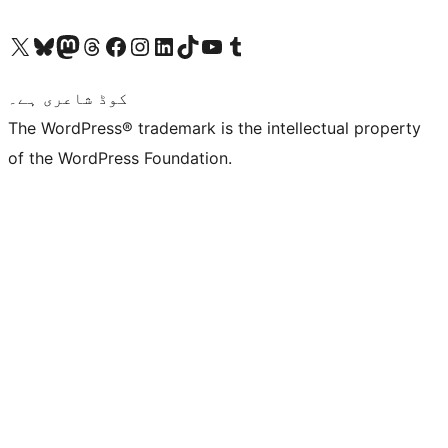
ہمارے ٹمبلر اکاؤنٹ پر جائیں
Visit our YouTube channel
ہمارے ٹک ٹاک اکاؤنٹ پر جائیں
Visit our LinkedIn account
Visit our Instagram account
Visit our Facebook page
ہمارے ٹھریڈز اکاؤنٹ پر جائیں
Visit our Mastodon account
ہمارے بلیواسکائی اکاؤنٹ پر جائیں
Visit our X (formerly Twitter) account
کوڈ شاعری ہے۔
The WordPress® trademark is the intellectual property
of the WordPress Foundation.