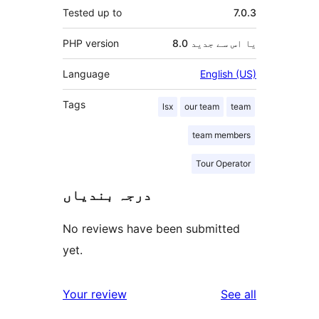
Tested up to
7.0.3
8.0 یا اس سے جدید
PHP version
Language
English (US)
Tags
lsx
our team
team
team members
Tour Operator
درجہ بندیاں
No reviews have been submitted
yet.
reviews
Your review
See all