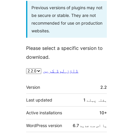
Previous versions of plugins may not
be secure or stable. They are not
recommended for use on production
websites.
Please select a specific version to
download.
ڈاؤن لوڈ کریں
میٹا
Version
2.2
1 ہفتہ
پہلے
Last updated
Active installations
10+
6.7 یا اس سے جدید
WordPress version