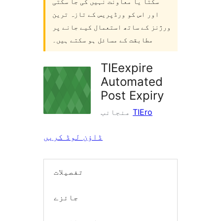
سکتا یا معاونت نہیں کی جا سکتی
اور اس کو ورڈپریس کے تازہ ترین
ورژنز کے ساتھ استعمال کیے جانے پر
مطابقت کے مسائل ہو سکتے ہیں۔
TIEexpire
Automated
Post Expiry
TIEro
منجانب
ڈاؤن لوڈ کریں
تفصیلات
جائزے