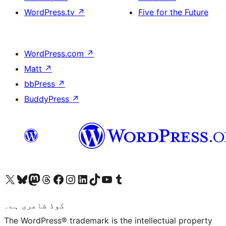
WordPress.tv
↗
Five for the Future
WordPress.com
↗
Matt
↗
bbPress
↗
BuddyPress
↗
ہمارے ٹمبلر اکاؤنٹ پر جائیں
Visit our YouTube channel
ہمارے ٹک ٹاک اکاؤنٹ پر جائیں
Visit our LinkedIn account
Visit our Instagram account
Visit our Facebook page
ہمارے ٹھریڈز اکاؤنٹ پر جائیں
Visit our Mastodon account
ہمارے بلیواسکائی اکاؤنٹ پر جائیں
Visit our X (formerly Twitter) account
کوڈ شاعری ہے۔
The WordPress® trademark is the intellectual property