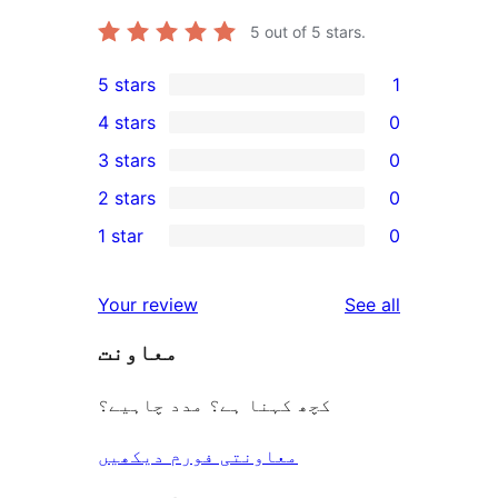
5
out of 5 stars.
5 stars
1
1
4 stars
0
5-
0
3 stars
0
star
4-
0
2 stars
0
review
star
3-
0
1 star
0
reviews
star
2-
0
reviews
star
1-
reviews
Your review
See all
reviews
star
معاونت
reviews
کچھ کہنا ہے؟ مدد چاہیے؟
معاونتی فورم دیکھیں