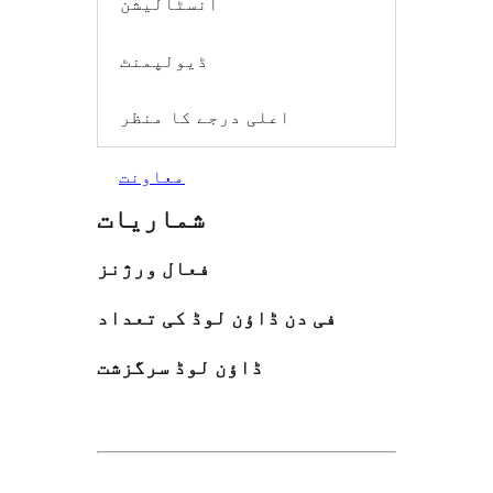
انسٹالیشن
ڈیولپمنٹ
اعلی درجے کا منظر
معاونت
شماریات
فعال ورژنز
فی دن ڈاؤن لوڈ کی تعداد
ڈاؤن لوڈ سرگزشت