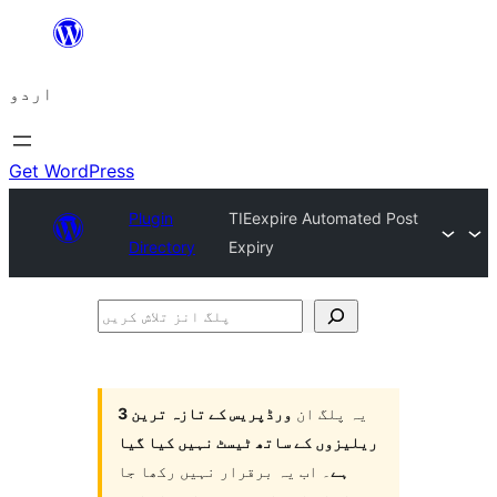
چھوڑیں
مواد
اردو
پر
جائیں
Get WordPress
Plugin
TIEexpire Automated Post
Directory
Expiry
پلگ
انز
تلاش
یہ پلگ ان
ورڈپریس کے تازہ ترین 3
کریں
ریلیزوں کے ساتھ ٹیسٹ نہیں کیا گیا
ہے
۔ اب یہ برقرار نہیں رکھا جا