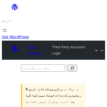
چھوڑیں
مواد
اردو
پر
جائیں
Get WordPress
Plugin
Third Party Accounts
Directory
Login
پلگ
انز
تلاش
یہ پلگ ان
ورڈپریس کے تازہ ترین 3
کریں
ریلیزوں کے ساتھ ٹیسٹ نہیں کیا گیا
ہے
۔ اب یہ برقرار نہیں رکھا جا