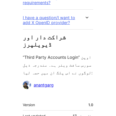
requirements?
I have a question/I want to
add X OpenID provider?
شراکت دار اور
ڈیویلپرز
“Third Party Accounts Login” اوپن
سورس سافٹ ویئر ہے۔ مندرجہ ذیل
لوگوں نے اس پلگ ان میں حصہ لیا:
شراکت
anantgarg
دار
میٹا
Version
1.0
17 سال
پہلے
Last updated