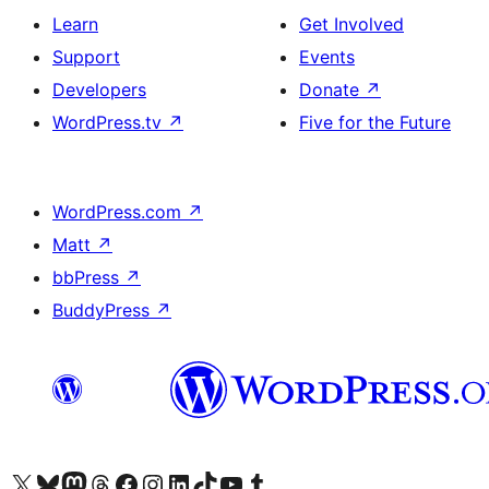
Learn
Get Involved
Support
Events
Developers
Donate
↗
WordPress.tv
↗
Five for the Future
WordPress.com
↗
Matt
↗
bbPress
↗
BuddyPress
↗
ہمارے ٹمبلر اکاؤنٹ پر جائیں
Visit our YouTube channel
ہمارے ٹک ٹاک اکاؤنٹ پر جائیں
Visit our LinkedIn account
Visit our Instagram account
Visit our Facebook page
ہمارے ٹھریڈز اکاؤنٹ پر جائیں
Visit our Mastodon account
ہمارے بلیواسکائی اکاؤنٹ پر جائیں
Visit our X (formerly Twitter) account