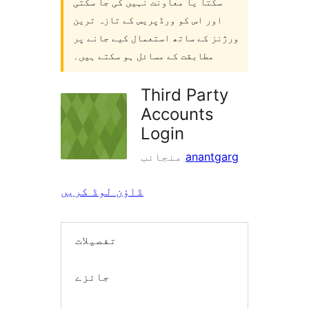
سکتا یا معاونت نہیں کی جا سکتی
اور اس کو ورڈپریس کے تازہ ترین
ورژنز کے ساتھ استعمال کیے جانے پر
مطابقت کے مسائل ہو سکتے ہیں۔
Third Party
Accounts
Login
anantgarg
منجانب
ڈاؤن لوڈ کریں
تفصیلات
جائزے