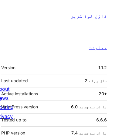
ڈاؤن لوڈ کریں
معاونت
میٹا
Version
1.1.2
2 سال
پہلے
Last updated
bout
Active installations
20+
ews
6.0 یا اس سے جدید
WordPress version
osting
rivacy
Tested up to
6.6.6
7.4 یا اس سے جدید
PHP version