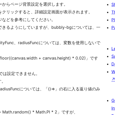
からページ背景設定を選択します。
S
クリックすると、詳細設定画面が表示されます。
T
などを参考にしてください。
P
ようにしていますが、bubbly-bgについては、一
P
locityFunc、radiusFuncについては、変数を使用しないで
L
S
nvas.width + canvas.height) * 0.02)」です
D
W
ンでは設定できません。
す。
nc、radiusFuncについては、「()=>」の右に入る返り値のみ
G
I
.random() * Math.PI * 2」ですが、