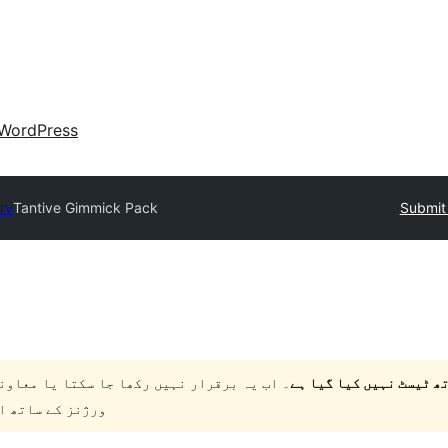
WordPress
ory
Tantive Gimmick Pack
Submit 
۔ اب یہ برقرار نہیں رکھا جا سکتا یا معاون
ورژنز کے ساتھ ا