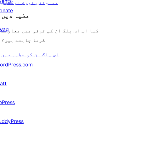
vents
معاونتی فورم دیکھیں
onate
عطیہ دیں
↗
wag
کیا آپ اس پلگ ان کی ترقی میں معاونت
↗
کرنا چاہتے ہیں؟
اس پلگ ان کو عطیہ دیں
ordPress.com
↗
att
↗
bPress
↗
uddyPress
↗