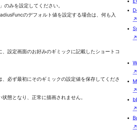
E
 * 2」のみを設定してください。
D
unc、radiusFuncのデフォルト値を設定する場合は、何も入
S
、設定画面のお好みのギミックに記載したショートコ
W
、必ず最初にそのギミックの設定値を保存してくださ
M
となり、正常に描画されません。
b
B
。