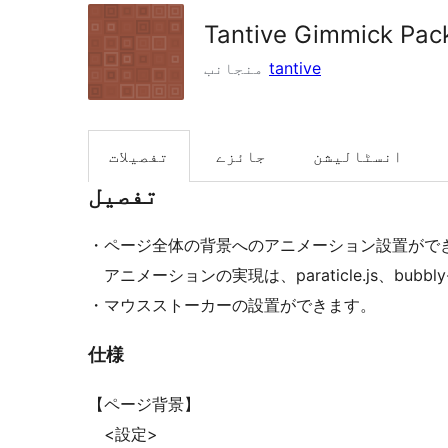
Tantive Gimmick Pac
tantive
منجانب
انسٹالیشن
جائزے
تفصیلات
تفصیل
・ページ全体の背景へのアニメーション設置がで
アニメーションの実現は、paraticle.js、bubbl
・マウスストーカーの設置ができます。
仕様
【ページ背景】
<設定>