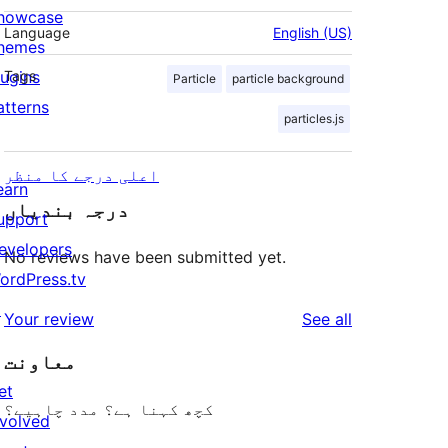
howcase
Language
English (US)
hemes
lugins
Tags
Particle
particle background
atterns
particles.js
اعلی درجے کا منظر
earn
درجہ بندیاں
upport
evelopers
No reviews have been submitted yet.
ordPress.tv
↗
reviews
Your review
See all
معاونت
et
کچھ کہنا ہے؟ مدد چاہیے؟
nvolved