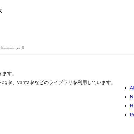
k
ڈیولپمنٹ
きます。
y-bg.js、vanta.jsなどのライブラリを利用しています。
A
N
H
P