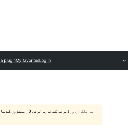
a plugin
My favorites
Log in
یہ پلگ ان
ورڈپریس کے تازہ ترین 3 ریلیزوں کے ساتھ ٹیسٹ نہیں کیا گیا ہے