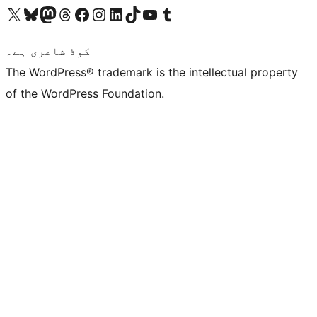
ہمارے ٹمبلر اکاؤنٹ پر جائیں
Visit our YouTube channel
ہمارے ٹک ٹاک اکاؤنٹ پر جائیں
Visit our LinkedIn account
Visit our Instagram account
Visit our Facebook page
ہمارے ٹھریڈز اکاؤنٹ پر جائیں
Visit our Mastodon account
ہمارے بلیواسکائی اکاؤنٹ پر جائیں
Visit our X (formerly Twitter) account
کوڈ شاعری ہے۔
The WordPress® trademark is the intellectual property
of the WordPress Foundation.