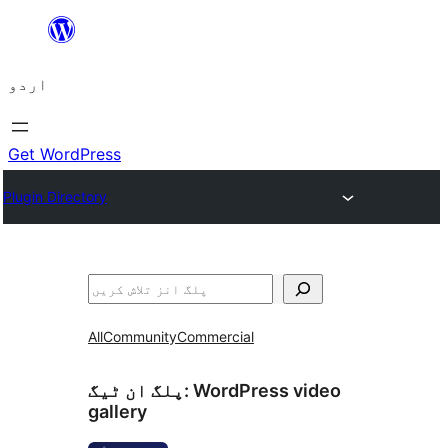
چھوڑیں
مواد
اردو
پر
جائیں
Get WordPress
Plugin Directory
تلاش
All
Community
Commercial
WordPress video
پلگ ان ٹیگ:
gallery