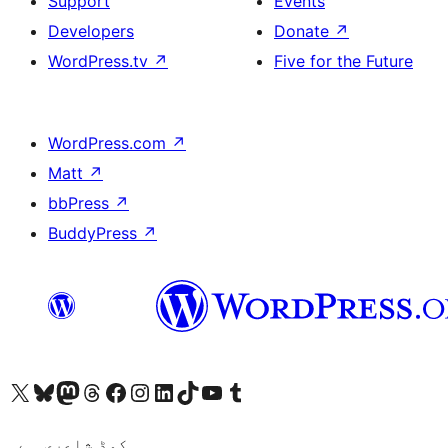
Support
Events
Developers
Donate
↗
WordPress.tv
↗
Five for the Future
WordPress.com
↗
Matt
↗
bbPress
↗
BuddyPress
↗
ہمارے ٹمبلر اکاؤنٹ پر جائیں
Visit our YouTube channel
ہمارے ٹک ٹاک اکاؤنٹ پر جائیں
Visit our LinkedIn account
Visit our Instagram account
Visit our Facebook page
ہمارے ٹھریڈز اکاؤنٹ پر جائیں
Visit our Mastodon account
ہمارے بلیواسکائی اکاؤنٹ پر جائیں
Visit our X (formerly Twitter) account
کوڈ شاعری ہے۔