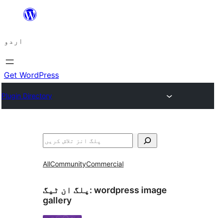
چھوڑیں
مواد
اردو
پر
جائیں
Get WordPress
Plugin Directory
تلاش
All
Community
Commercial
wordpress image
پلگ ان ٹیگ:
gallery