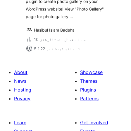
plugin to create photo gallery on your
WordPress website! View "Photo Gallery"
page for photo gallery …
Hasibul Islam Badsha
10 سے کم فعال انسٹالیشنز
5.1.22 کے ساتھ ٹیسٹ شدہ
About
Showcase
News
Themes
Hosting
Plugins
Privacy
Patterns
Learn
Get Involved