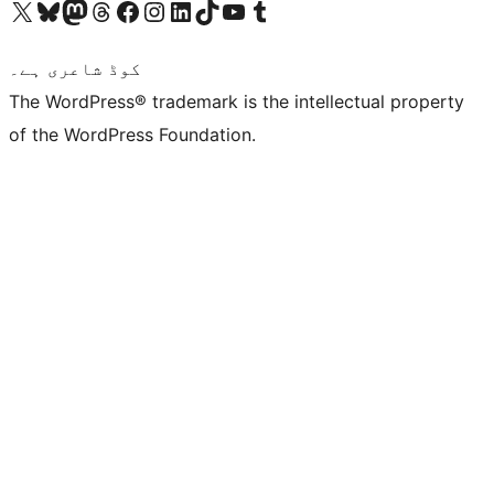
ہمارے ٹمبلر اکاؤنٹ پر جائیں
Visit our YouTube channel
ہمارے ٹک ٹاک اکاؤنٹ پر جائیں
Visit our LinkedIn account
Visit our Instagram account
Visit our Facebook page
ہمارے ٹھریڈز اکاؤنٹ پر جائیں
Visit our Mastodon account
ہمارے بلیواسکائی اکاؤنٹ پر جائیں
Visit our X (formerly Twitter) account
کوڈ شاعری ہے۔
The WordPress® trademark is the intellectual property
of the WordPress Foundation.