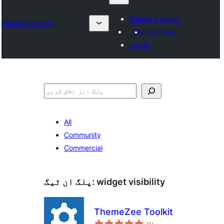
Submit a plugin
Plugin Directory
My favorites
Log in
تلاش
All
Community
Commercial
widget visibility
پلگ ان ٹیگ:
ThemeZee Toolkit
مجموعی