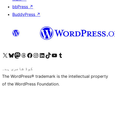
bbPress
↗
BuddyPress
↗
ہمارے ٹمبلر اکاؤنٹ پر جائیں
Visit our YouTube channel
ہمارے ٹک ٹاک اکاؤنٹ پر جائیں
Visit our LinkedIn account
Visit our Instagram account
Visit our Facebook page
ہمارے ٹھریڈز اکاؤنٹ پر جائیں
Visit our Mastodon account
ہمارے بلیواسکائی اکاؤنٹ پر جائیں
Visit our X (formerly Twitter) account
کوڈ شاعری ہے۔
The WordPress® trademark is the intellectual property
of the WordPress Foundation.