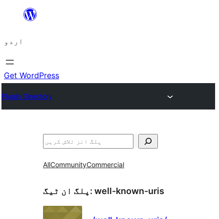
چھوڑیں
مواد
اردو
پر
جائیں
Get WordPress
Plugin Directory
تلاش
All
Community
Commercial
well-known-uris
پلگ ان ٹیگ: