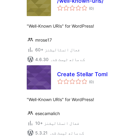
/well-known-uris/
مجموعی
(0
)
درجہ
بندی
"Well-Known URIs" for WordPress!
mrose17
60+ فعال انسٹالیشنز
4.6.30 کے ساتھ ٹیسٹ شدہ
Create Stellar Toml
مجموعی
(0
)
درجہ
بندی
"Well-Known URIs" for WordPress!
esecamalich
10+ فعال انسٹالیشنز
5.3.21 کے ساتھ ٹیسٹ شدہ