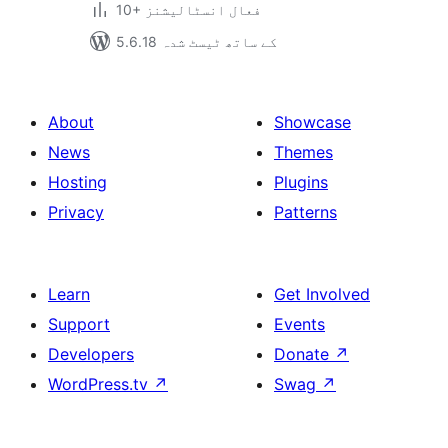
10+ فعال انسٹالیشنز
5.6.18 کے ساتھ ٹیسٹ شدہ
About
Showcase
News
Themes
Hosting
Plugins
Privacy
Patterns
Learn
Get Involved
Support
Events
Developers
Donate
↗
WordPress.tv
↗
Swag
↗