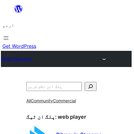
چھوڑیں
مواد
اردو
پر
جائیں
Get WordPress
Plugin Directory
تلاش
All
Community
Commercial
web player
پلگ ان ٹیگ: