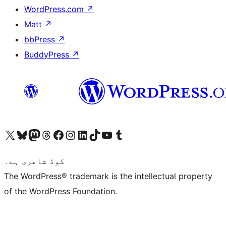
WordPress.com
↗
Matt
↗
bbPress
↗
BuddyPress
↗
ہمارے ٹمبلر اکاؤنٹ پر جائیں
Visit our YouTube channel
ہمارے ٹک ٹاک اکاؤنٹ پر جائیں
Visit our LinkedIn account
Visit our Instagram account
Visit our Facebook page
ہمارے ٹھریڈز اکاؤنٹ پر جائیں
Visit our Mastodon account
ہمارے بلیواسکائی اکاؤنٹ پر جائیں
Visit our X (formerly Twitter) account
کوڈ شاعری ہے۔
The WordPress® trademark is the intellectual property
of the WordPress Foundation.