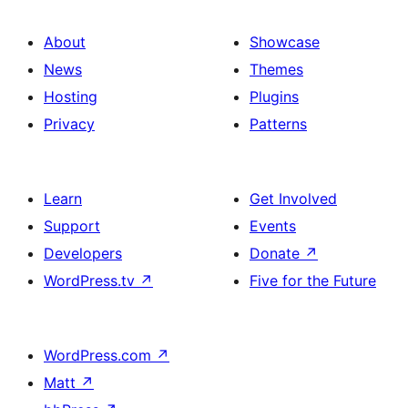
About
Showcase
News
Themes
Hosting
Plugins
Privacy
Patterns
Learn
Get Involved
Support
Events
Developers
Donate
↗
WordPress.tv
↗
Five for the Future
WordPress.com
↗
Matt
↗