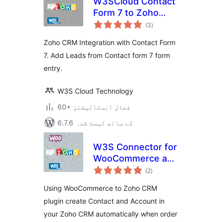
W3SCloud Contact
Form 7 to Zoho
مجموعی
CRM
(3
)
درجہ
بندی
Zoho CRM Integration with Contact Form
7. Add Leads from Contact form 7 form
entry.
W3S Cloud Technology
60+ فعال انسٹالیشنز
6.7.6 کے ساتھ ٹیسٹ شدہ
W3S Connector for
WooCommerce and
مجموعی
Zoho CRM
(2
)
درجہ
بندی
Using WooCommerce to Zoho CRM
plugin create Contact and Account in
your Zoho CRM automatically when order