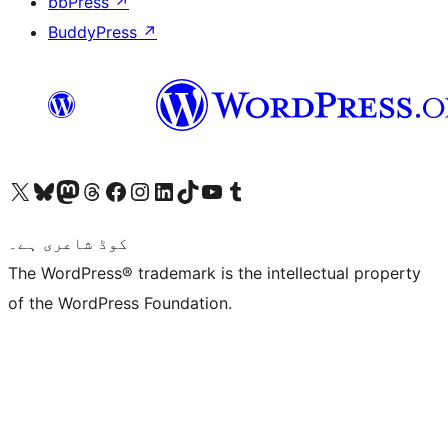
bbPress
↗
BuddyPress
↗
ہمارے ٹمبلر اکاؤنٹ پر جائیں
Visit our YouTube channel
ہمارے ٹک ٹاک اکاؤنٹ پر جائیں
Visit our LinkedIn account
Visit our Instagram account
Visit our Facebook page
ہمارے ٹھریڈز اکاؤنٹ پر جائیں
Visit our Mastodon account
ہمارے بلیواسکائی اکاؤنٹ پر جائیں
Visit our X (formerly Twitter) account
کوڈ شاعری ہے۔
The WordPress® trademark is the intellectual property
of the WordPress Foundation.