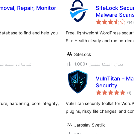
oval, Repair, Monitor
SiteLock Secur
Malware Scan
(14
)
database to find and help you
Free, lightweight WordPress securit
Site Health clearly and run on-de
SiteLock
1,000+ فعال انسٹالیشنز
7.0.3 کے ساتھ ٹیسٹ ش
VulnTitan – Ma
Security
عی
(1
)
جہ
دی
re, hardening, core integrity,
VulnTitan security toolkit for Wor
plugins, risky file changes, and c
Jaroslav Svetlik