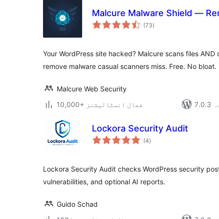
Malcure Malware Shield — Rem
مجموعی
(73
)
درجہ
بندی
Your WordPress site hacked? Malcure scans files AND 
remove malware casual scanners miss. Free. No bloat.
Malcure Web Security
دہ
10,000+ فعال انسٹالیشنز
Lockora Security Audit
مجموعی
(4
)
درجہ
بندی
Lockora Security Audit checks WordPress security postu
vulnerabilities, and optional AI reports.
Guido Schad