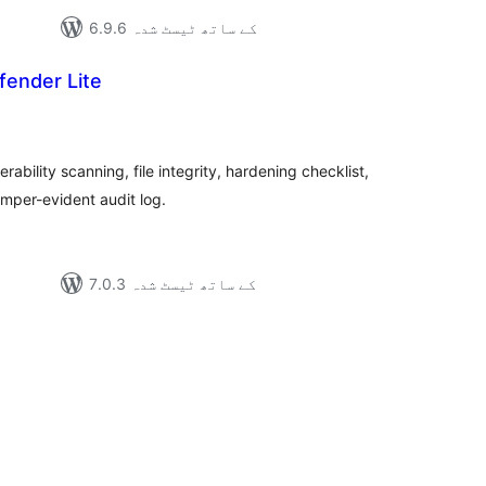
6.9.6 کے ساتھ ٹیسٹ شدہ
fender Lite
مجموع
درج
بند
rability scanning, file integrity, hardening checklist,
amper-evident audit log.
7.0.3 کے ساتھ ٹیسٹ شدہ