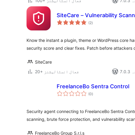
دہ
100+ فعال انسٹالیشنز
SiteCare – Vulnerability Scan
مجموعی
(2
)
درجہ
بندی
Know the instant a plugin, theme or WordPress core has
security score and clear fixes. Patch before attackers 
SiteCare
دہ
20+ فعال انسٹالیشنز
FreelanceBo Sentra Control
مجموعی
(0
)
درجہ
بندی
Security agent connecting to FreelanceBo Sentra Cont
scanning, brute force protection, and vulnerability sca
FreelanceBo Group S.r.l.s