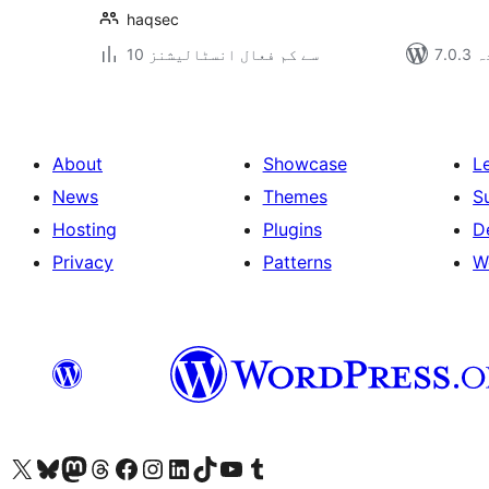
haqsec
دہ
10 سے کم فعال انسٹالیشنز
About
Showcase
L
News
Themes
S
Hosting
Plugins
D
Privacy
Patterns
W
ہمارے ٹمبلر اکاؤنٹ پر جائیں
Visit our YouTube channel
ہمارے ٹک ٹاک اکاؤنٹ پر جائیں
Visit our LinkedIn account
Visit our Instagram account
Visit our Facebook page
ہمارے ٹھریڈز اکاؤنٹ پر جائیں
Visit our Mastodon account
ہمارے بلیواسکائی اکاؤنٹ پر جائیں
Visit our X (formerly Twitter) account