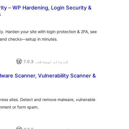
ity – WP Hardening, Login Security &
s
مجموعی
درجہ
بندی
y. Harden your site with login protection & 2FA, see
mand checks—setup in minutes.
7.0.3 کے ساتھ ٹیسٹ شدہ
lware Scanner, Vulnerability Scanner &
مجمو
در
بن
dPress sites. Detect and remove malware, vulnerable
omment or form spam.