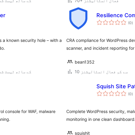
70+ فعال انسٹالیشنز
7.0.3 کے ساتھ ٹیسٹ ش
ner
Resilience Co
ی
(0
)
ہ
ی
 a known security hole – with a
CRA compliance for WordPress deve
do.
scanner, and incident reporting fo
bean1352
10 سے کم فعال انسٹالیشنز
7.0.3 کے ساتھ ٹیسٹ ش
Squish Site Pa
ی
(0
)
ہ
ی
rol console for WAF, malware
Complete WordPress security, malw
nning.
monitoring in one clean dashboard
squishit