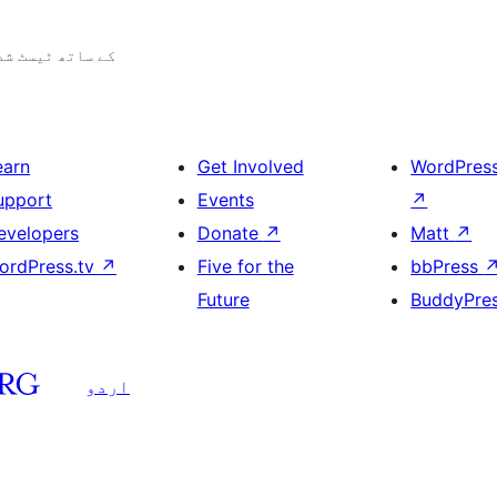
7.0.3 کے ساتھ ٹیسٹ ش
earn
Get Involved
WordPres
upport
Events
↗
evelopers
Donate
↗
Matt
↗
ordPress.tv
↗
Five for the
bbPress
Future
BuddyPre
اردو