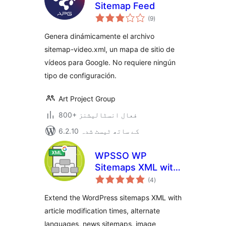
Sitemap Feed
مجموعی
(9
)
درجہ
بندی
Genera dinámicamente el archivo
sitemap-video.xml, un mapa de sitio de
vídeos para Google. No requiere ningún
tipo de configuración.
Art Project Group
800+ فعال انسٹالیشنز
6.2.10 کے ساتھ ٹیسٹ شدہ
WPSSO WP
Sitemaps XML with
مجموعی
News, Image, and
(4
)
درجہ
بندی
Video Sitemap
Extend the WordPress sitemaps XML with
article modification times, alternate
languages, news sitemaps, image