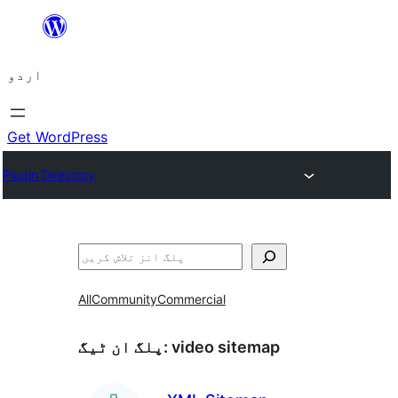
چھوڑیں
مواد
اردو
پر
جائیں
Get WordPress
Plugin Directory
تلاش
All
Community
Commercial
video sitemap
پلگ ان ٹیگ: