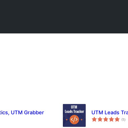
tics, UTM Grabber
UTM Leads Tra
عی
(1
)
جہ
دی