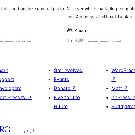
clicks, and analyze campaigns to
Discover which marketing campaign
time & money. UTM Lead Tracker re
Aman
400+ فعال انسٹالیشنز
7.0.3 کے ساتھ ٹیسٹ ش
earn
Get Involved
WordPres
upport
Events
↗
evelopers
Donate
↗
Matt
↗
ordPress.tv
↗
Five for the
bbPress
Future
BuddyPre
اردو