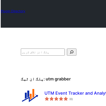
Plugin Directory
تلاش
utm grabber
پلگ ان ٹیگ:
UTM Event Tracker and Analy
مجموعی
(6
)
درجہ
بندی