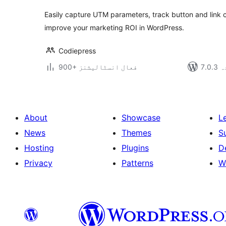
Easily capture UTM parameters, track button and link 
improve your marketing ROI in WordPress.
Codiepress
دہ
900+ فعال انسٹالیشنز
About
Showcase
L
News
Themes
S
Hosting
Plugins
D
Privacy
Patterns
W