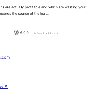
s are actually profitable and which are wasting your
cords the source of the lea …
6.0.0 کے ساتھ ٹیسٹ شدہ
s.com
↗
ss
↗