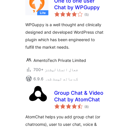
One to one user
Chat by WPGuppy
مجموعی
(5
)
درجہ
بندی
WPGuppy is a well thought and clinically
designed and developed WordPress chat
plugin which has been engineered to
fulfill the market needs.
AmentoTech Private Limited
700+ فعال انسٹالیشنز
6.9.6 کے ساتھ ٹیسٹ شدہ
Group Chat & Video
Chat by AtomChat
مجموعی
(8
)
درجہ
بندی
AtomChat helps you add group chat (or
chatrooms), user to user chat, voice &