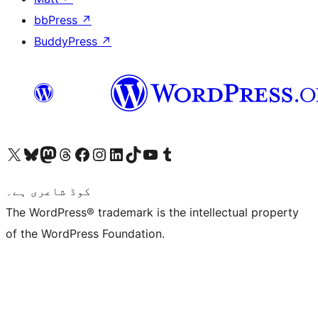
bbPress
↗
BuddyPress
↗
ہمارے ٹمبلر اکاؤنٹ پر جائیں
Visit our YouTube channel
ہمارے ٹک ٹاک اکاؤنٹ پر جائیں
Visit our LinkedIn account
Visit our Instagram account
Visit our Facebook page
ہمارے ٹھریڈز اکاؤنٹ پر جائیں
Visit our Mastodon account
ہمارے بلیواسکائی اکاؤنٹ پر جائیں
Visit our X (formerly Twitter) account
کوڈ شاعری ہے۔
The WordPress® trademark is the intellectual property
of the WordPress Foundation.