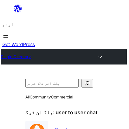
چھوڑیں
مواد
اردو
پر
جائیں
Get WordPress
Plugin Directory
تلاش
All
Community
Commercial
user to user chat
پلگ ان ٹیگ: