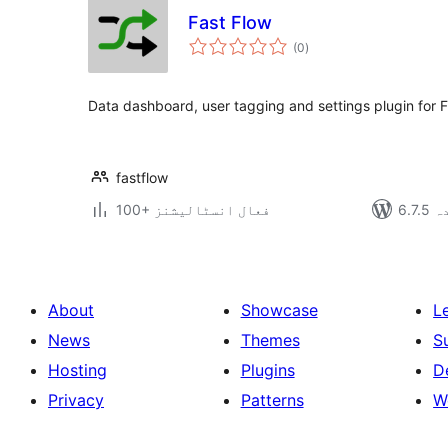
Fast Flow
مجموعی
(0
)
درجہ
بندی
Data dashboard, user tagging and settings plugin for F
fastflow
دہ
100+ فعال انسٹالیشنز
About
Showcase
L
News
Themes
S
Hosting
Plugins
D
Privacy
Patterns
W