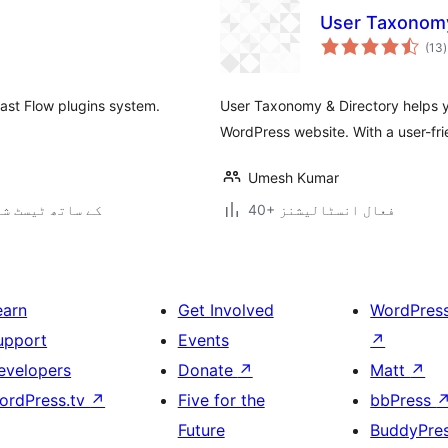
User Taxonomy
(13
)
ast Flow plugins system.
User Taxonomy & Directory helps y
WordPress website. With a user-frien
Umesh Kumar
40+ فعال انسٹالیشنز
6.7.5 کے ساتھ ٹیسٹ ش
earn
Get Involved
WordPres
upport
Events
↗
evelopers
Donate
↗
Matt
↗
ordPress.tv
↗
Five for the
bbPress
Future
BuddyPre