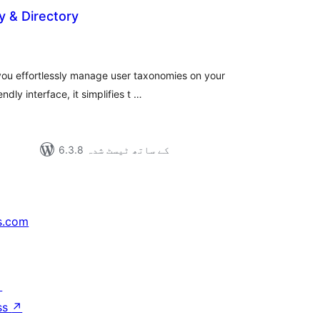
 & Directory
مجموعی
درجہ
بندی
ou effortlessly manage user taxonomies on your
dly interface, it simplifies t …
6.3.8 کے ساتھ ٹیسٹ شدہ
s.com
↗
ss
↗