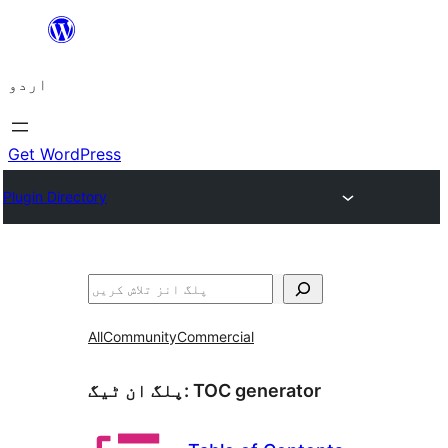
چھوڑیں
مواد
اردو
پر
جائیں
Get WordPress
Plugin Directory
تلاش
All
Community
Commercial
TOC generator
پلگ ان ٹیگ: