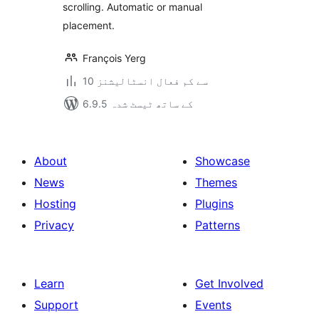
scrolling. Automatic or manual
placement.
François Yerg
10 سے کم فعال انسٹالیشنز
6.9.5 کے ساتھ ٹیسٹ شدہ
About
Showcase
News
Themes
Hosting
Plugins
Privacy
Patterns
Learn
Get Involved
Support
Events