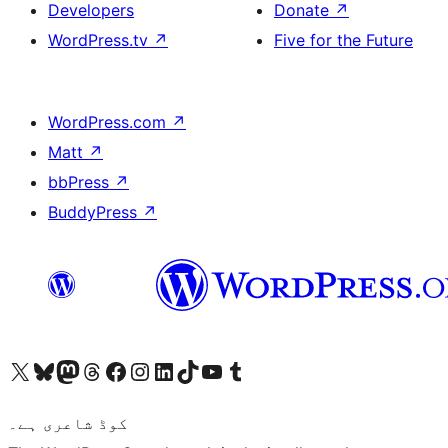
Developers
Donate
↗
WordPress.tv
↗
Five for the Future
WordPress.com
↗
Matt
↗
bbPress
↗
BuddyPress
↗
ہمارے ٹمبلر اکاؤنٹ پر جائیں
Visit our YouTube channel
ہمارے ٹک ٹاک اکاؤنٹ پر جائیں
Visit our LinkedIn account
Visit our Instagram account
Visit our Facebook page
ہمارے ٹھریڈز اکاؤنٹ پر جائیں
Visit our Mastodon account
ہمارے بلیواسکائی اکاؤنٹ پر جائیں
Visit our X (formerly Twitter) account
کوڈ شاعری ہے۔