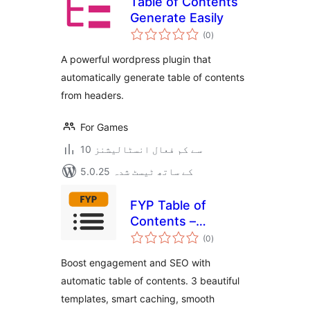
Table of Contents
Generate Easily
مجموعی
(0
)
درجہ
بندی
A powerful wordpress plugin that
automatically generate table of contents
from headers.
For Games
10 سے کم فعال انسٹالیشنز
5.0.25 کے ساتھ ٹیسٹ شدہ
FYP Table of
Contents –
مجموعی
Automatic TOC
(0
)
درجہ
بندی
Generator for
Boost engagement and SEO with
Better SEO &
automatic table of contents. 3 beautiful
Navigation
templates, smart caching, smooth