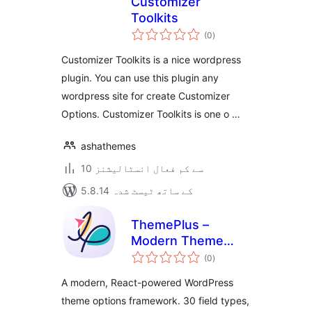
Customizer
Toolkits
مجموعی
(0
)
درجہ
بندی
Customizer Toolkits is a nice wordpress
plugin. You can use this plugin any
wordpress site for create Customizer
Options. Customizer Toolkits is one o …
ashathemes
10 سے کم فعال انسٹالیشنز
5.8.14 کے ساتھ ٹیسٹ شدہ
ThemePlus –
Modern Theme
مجموعی
Options Framework
(0
)
درجہ
بندی
by FrontTheme
A modern, React-powered WordPress
theme options framework. 30 field types,