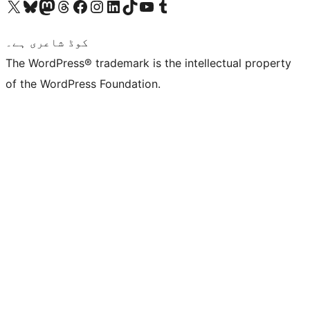
ہمارے ٹمبلر اکاؤنٹ پر جائیں
Visit our YouTube channel
ہمارے ٹک ٹاک اکاؤنٹ پر جائیں
Visit our LinkedIn account
Visit our Instagram account
Visit our Facebook page
ہمارے ٹھریڈز اکاؤنٹ پر جائیں
Visit our Mastodon account
ہمارے بلیواسکائی اکاؤنٹ پر جائیں
Visit our X (formerly Twitter) account
کوڈ شاعری ہے۔
The WordPress® trademark is the intellectual property
of the WordPress Foundation.