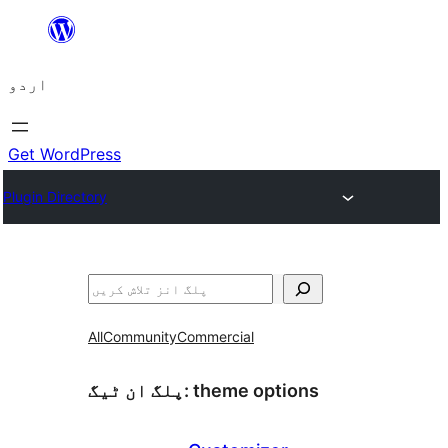
چھوڑیں
مواد
اردو
پر
جائیں
Get WordPress
Plugin Directory
تلاش
All
Community
Commercial
theme options
پلگ ان ٹیگ: