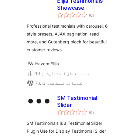
Elijla Testimonials
Showcase
مجموعی
(0
)
درجہ
بندی
Professional testimonials with carousel, 6
style presets, AJAX pagination, read
more, and Gutenberg block for beautiful
customer reviews.
Hazem Elijla
10 سے کم فعال انسٹالیشنز
7.0.3 کے ساتھ ٹیسٹ شدہ
SM Testimonial
Slider
مجموعی
(0
)
درجہ
بندی
SM Testimonials is a Testimonial Slider
Plugin Use for Display Testimonial Slider