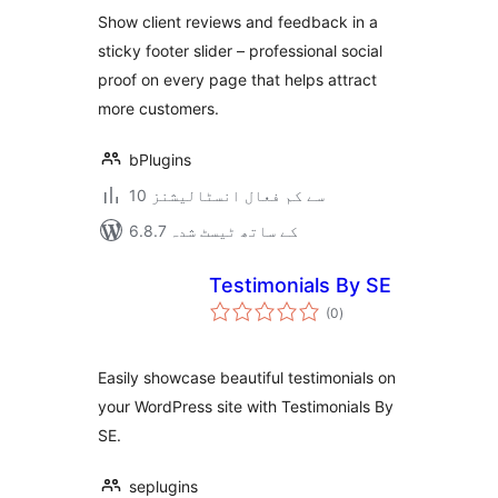
بندی
on every page
Show client reviews and feedback in a
sticky footer slider – professional social
proof on every page that helps attract
more customers.
bPlugins
10 سے کم فعال انسٹالیشنز
6.8.7 کے ساتھ ٹیسٹ شدہ
Testimonials By SE
مجموعی
(0
)
درجہ
بندی
Easily showcase beautiful testimonials on
your WordPress site with Testimonials By
SE.
seplugins