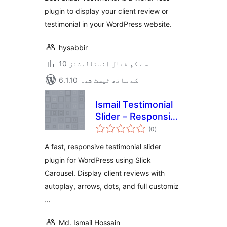
plugin to display your client review or
testimonial in your WordPress website.
hysabbir
10 سے کم فعال انسٹالیشنز
6.1.10 کے ساتھ ٹیسٹ شدہ
Ismail Testimonial
Slider – Responsive
مجموعی
Slick Carousel
(0
)
درجہ
بندی
A fast, responsive testimonial slider
plugin for WordPress using Slick
Carousel. Display client reviews with
autoplay, arrows, dots, and full customiz
…
Md. Ismail Hossain