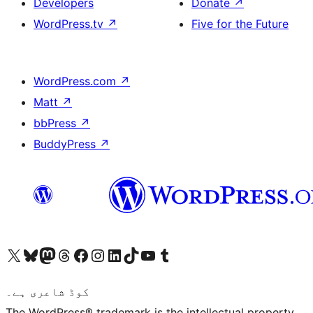
Developers
Donate
↗
WordPress.tv
↗
Five for the Future
WordPress.com
↗
Matt
↗
bbPress
↗
BuddyPress
↗
ہمارے ٹمبلر اکاؤنٹ پر جائیں
Visit our YouTube channel
ہمارے ٹک ٹاک اکاؤنٹ پر جائیں
Visit our LinkedIn account
Visit our Instagram account
Visit our Facebook page
ہمارے ٹھریڈز اکاؤنٹ پر جائیں
Visit our Mastodon account
ہمارے بلیواسکائی اکاؤنٹ پر جائیں
Visit our X (formerly Twitter) account
کوڈ شاعری ہے۔
The WordPress® trademark is the intellectual property