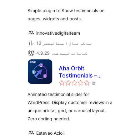
Simple plugin to Show testimonials on
pages, widgets and posts.
innovativedigitalteam
10 سے کم فعال انسٹالیشنز
4.9.29 کے ساتھ ٹیسٹ شدہ
Aha Orbit
Testimonials –
مجموعی
Animated
(0
)
درجہ
بندی
Testimonial Slider
Animated testimonial slider for
WordPress. Display customer reviews in a
unique orbital, grid, or carousel layout.
Zero coding needed.
Estevao Acioli