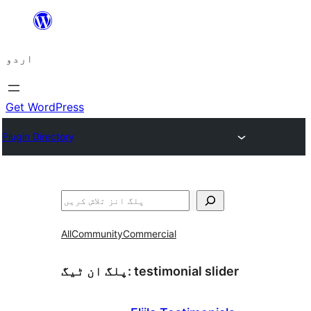
چھوڑیں
مواد
اردو
پر
جائیں
Get WordPress
Plugin Directory
تلاش
All
Community
Commercial
testimonial slider
پلگ ان ٹیگ: