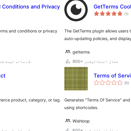
Conditions and Privacy
GetTerms Cook
عی
(1
)
جہ
دی
erms and conditions or privacy
The GetTerms plugin allows users
auto-updating policies, and displa
getterms
900+ فعال انسٹالیشنز
6.9.6 کے ساتھ ٹیسٹ ش
uct
Terms of Servi
ی
(0
)
ہ
ی
erce product, category, or tag.
Generates "Terms Of Service" and 
using shortcodes.
Wishloop
600+ فعال انسٹالیشنز
7.0.3 کے ساتھ ٹیسٹ ش