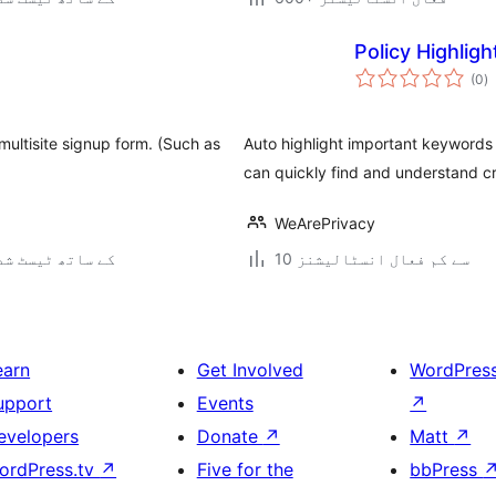
Policy Highlig
ی
(0
)
ہ
ی
multisite signup form. (Such as
Auto highlight important keywords 
can quickly find and understand cri
WeArePrivacy
10 سے کم فعال انسٹالیشنز
3.4.2 کے ساتھ ٹیسٹ ش
earn
Get Involved
WordPres
upport
Events
↗
evelopers
Donate
↗
Matt
↗
ordPress.tv
↗
Five for the
bbPress