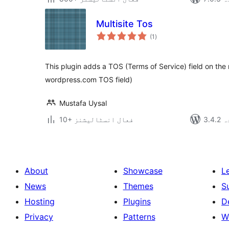
Multisite Tos
مجموعی
(1
)
درجہ
بندی
This plugin adds a TOS (Terms of Service) field on the 
wordpress.com TOS field)
Mustafa Uysal
دہ
10+ فعال انسٹالیشنز
About
Showcase
L
News
Themes
S
Hosting
Plugins
D
Privacy
Patterns
W