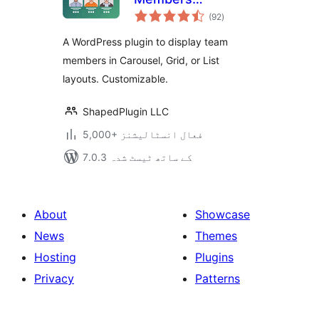
مجموعی
Showcase, Team
(92
)
درجہ
بندی
Grid, Team Slider,
A WordPress plugin to display team
and Staff List –
members in Carousel, Grid, or List
Smart Team
layouts. Customizable.
(formerly WP
Team)
ShapedPlugin LLC
5,000+ فعال انسٹالیشنز
7.0.3 کے ساتھ ٹیسٹ شدہ
About
Showcase
News
Themes
Hosting
Plugins
Privacy
Patterns