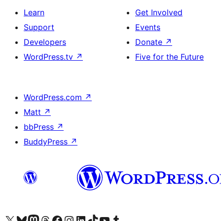
Learn
Get Involved
Support
Events
Developers
Donate
↗
WordPress.tv
↗
Five for the Future
WordPress.com
↗
Matt
↗
bbPress
↗
BuddyPress
↗
ہمارے ٹمبلر اکاؤنٹ پر جائیں
Visit our YouTube channel
ہمارے ٹک ٹاک اکاؤنٹ پر جائیں
Visit our LinkedIn account
Visit our Instagram account
Visit our Facebook page
ہمارے ٹھریڈز اکاؤنٹ پر جائیں
Visit our Mastodon account
ہمارے بلیواسکائی اکاؤنٹ پر جائیں
Visit our X (formerly Twitter) account