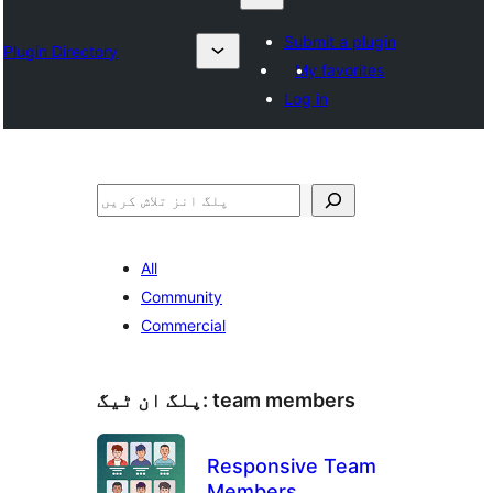
Submit a plugin
Plugin Directory
My favorites
Log in
تلاش
All
Community
Commercial
team members
پلگ ان ٹیگ:
Responsive Team
Members