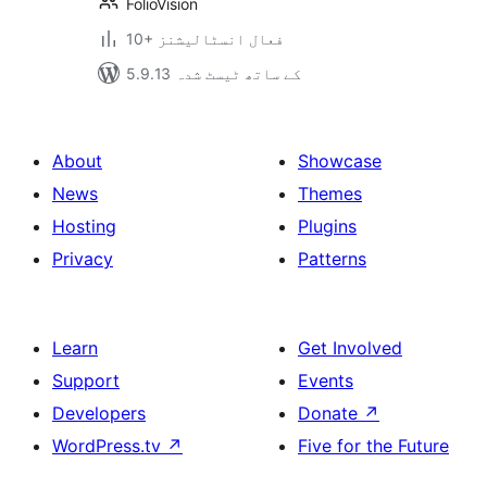
FolioVision
10+ فعال انسٹالیشنز
5.9.13 کے ساتھ ٹیسٹ شدہ
About
Showcase
News
Themes
Hosting
Plugins
Privacy
Patterns
Learn
Get Involved
Support
Events
Developers
Donate
↗
WordPress.tv
↗
Five for the Future