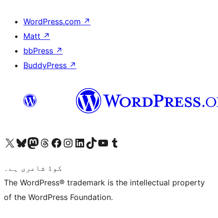
WordPress.com
↗
Matt
↗
bbPress
↗
BuddyPress
↗
ہمارے ٹمبلر اکاؤنٹ پر جائیں
Visit our YouTube channel
ہمارے ٹک ٹاک اکاؤنٹ پر جائیں
Visit our LinkedIn account
Visit our Instagram account
Visit our Facebook page
ہمارے ٹھریڈز اکاؤنٹ پر جائیں
Visit our Mastodon account
ہمارے بلیواسکائی اکاؤنٹ پر جائیں
Visit our X (formerly Twitter) account
کوڈ شاعری ہے۔
The WordPress® trademark is the intellectual property
of the WordPress Foundation.