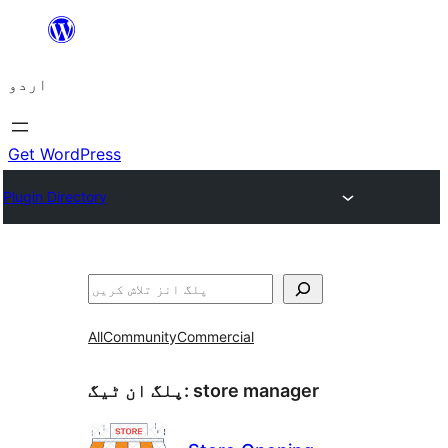
چھوڑیں
مواد
اردو
پر
جائیں
Get WordPress
Plugin Directory
تلاش
All
Community
Commercial
store manager
پلگ ان ٹیگ: