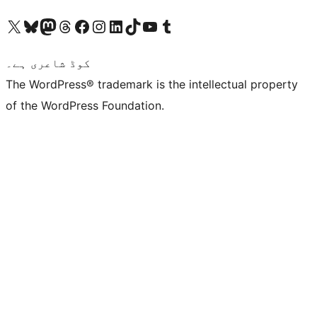
ہمارے ٹمبلر اکاؤنٹ پر جائیں
Visit our YouTube channel
ہمارے ٹک ٹاک اکاؤنٹ پر جائیں
Visit our LinkedIn account
Visit our Instagram account
Visit our Facebook page
ہمارے ٹھریڈز اکاؤنٹ پر جائیں
Visit our Mastodon account
ہمارے بلیواسکائی اکاؤنٹ پر جائیں
Visit our X (formerly Twitter) account
کوڈ شاعری ہے۔
The WordPress® trademark is the intellectual property
of the WordPress Foundation.