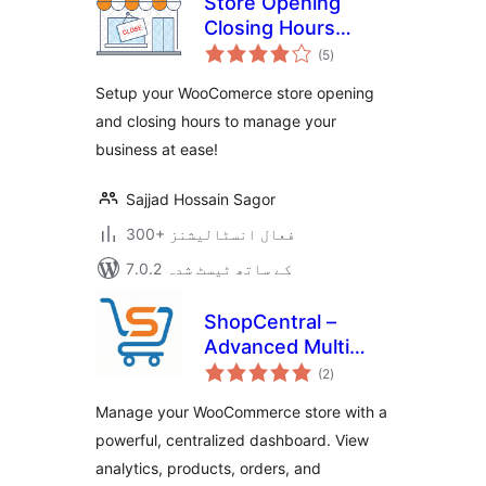
Store Opening
Closing Hours
مجموعی
Manager
(5
)
درجہ
بندی
Setup your WooComerce store opening
and closing hours to manage your
business at ease!
Sajjad Hossain Sagor
300+ فعال انسٹالیشنز
7.0.2 کے ساتھ ٹیسٹ شدہ
ShopCentral –
Advanced Multi
مجموعی
Store Management
(2
)
درجہ
بندی
& Store Analytics
Manage your WooCommerce store with a
for WooCommerce
powerful, centralized dashboard. View
analytics, products, orders, and