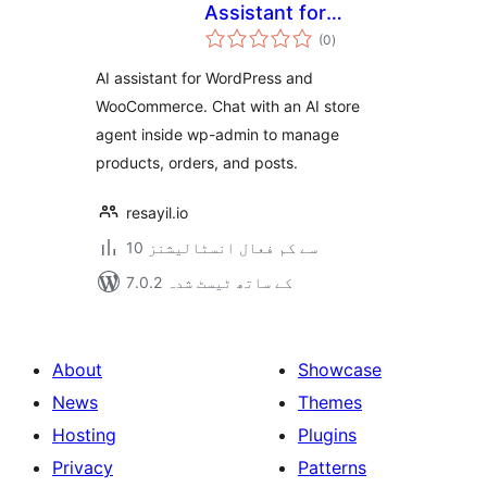
Assistant for
مجموعی
WooCommerce
(0
)
درجہ
بندی
AI assistant for WordPress and
WooCommerce. Chat with an AI store
agent inside wp-admin to manage
products, orders, and posts.
resayil.io
10 سے کم فعال انسٹالیشنز
7.0.2 کے ساتھ ٹیسٹ شدہ
About
Showcase
News
Themes
Hosting
Plugins
Privacy
Patterns