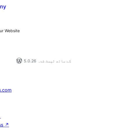
any
مجموع
درج
بند
ur Website
5.0.26 کے ساتھ ٹیسٹ شدہ
s.com
↗
ss
↗