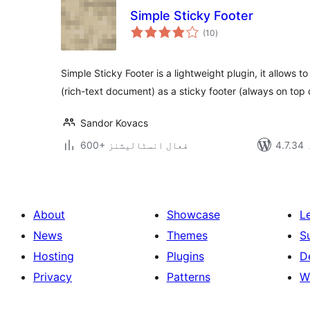
Simple Sticky Footer
مجموعی
(10
)
درجہ
بندی
Simple Sticky Footer is a lightweight plugin, it allows
(rich-text document) as a sticky footer (always on top 
Sandor Kovacs
600+ فعال انسٹالیشنز
About
Showcase
L
News
Themes
S
Hosting
Plugins
D
Privacy
Patterns
W