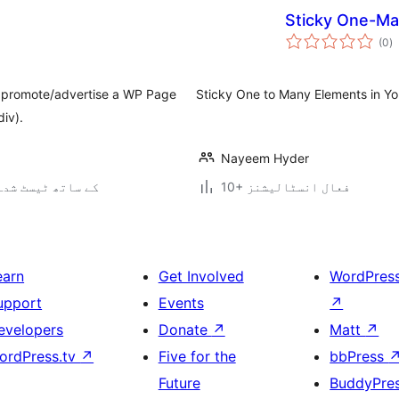
Sticky One-M
ی
(0
)
ہ
ی
 to promote/advertise a WP Page
Sticky One to Many Elements in Yo
div).
Nayeem Hyder
10+ فعال انسٹالیشنز
4.7.34 کے ساتھ ٹیسٹ شدہ
earn
Get Involved
WordPres
upport
Events
↗
evelopers
Donate
↗
Matt
↗
ordPress.tv
↗
Five for the
bbPress
Future
BuddyPre