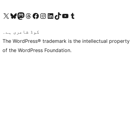
ہمارے ٹمبلر اکاؤنٹ پر جائیں
Visit our YouTube channel
ہمارے ٹک ٹاک اکاؤنٹ پر جائیں
Visit our LinkedIn account
Visit our Instagram account
Visit our Facebook page
ہمارے ٹھریڈز اکاؤنٹ پر جائیں
Visit our Mastodon account
ہمارے بلیواسکائی اکاؤنٹ پر جائیں
Visit our X (formerly Twitter) account
کوڈ شاعری ہے۔
The WordPress® trademark is the intellectual property
of the WordPress Foundation.