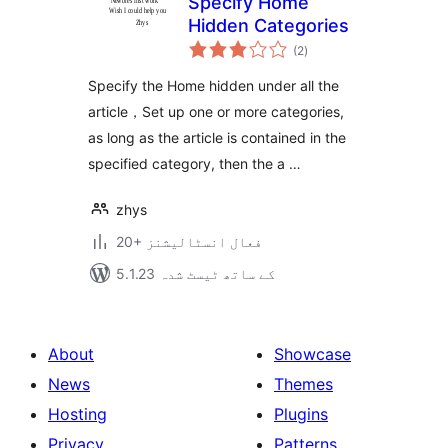
Specify Home
Hidden Categories
مجموعی
(2
)
درجہ
بندی
Specify the Home hidden under all the
article，Set up one or more categories,
as long as the article is contained in the
specified category, then the a …
zhys
20+ فعال انسٹالیشنز
5.1.23 کے ساتھ ٹیسٹ شدہ
About
Showcase
News
Themes
Hosting
Plugins
Privacy
Patterns