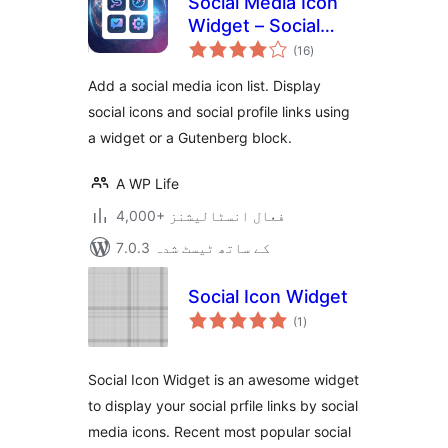
Social Media Icon
Widget – Social
مجموعی
Profile Links with
(16
)
درجہ
بندی
Gutenberg Block
Add a social media icon list. Display
social icons and social profile links using
a widget or a Gutenberg block.
A WP Life
4,000+ فعال انسٹالیشنز
7.0.3 کے ساتھ ٹیسٹ شدہ
Social Icon Widget
مجموعی
(1
)
درجہ
بندی
Social Icon Widget is an awesome widget
to display your social prfile links by social
media icons. Recent most popular social