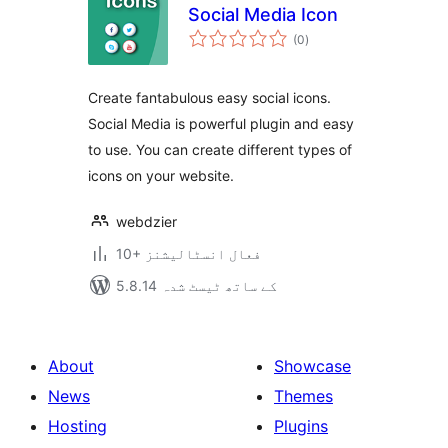
Social Media Icon
مجموعی
(0
)
درجہ
بندی
Create fantabulous easy social icons.
Social Media is powerful plugin and easy
to use. You can create different types of
icons on your website.
webdzier
10+ فعال انسٹالیشنز
5.8.14 کے ساتھ ٹیسٹ شدہ
About
Showcase
News
Themes
Hosting
Plugins