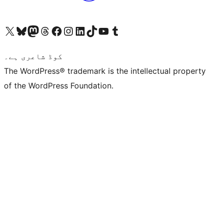
ہمارے ٹمبلر اکاؤنٹ پر جائیں
Visit our YouTube channel
ہمارے ٹک ٹاک اکاؤنٹ پر جائیں
Visit our LinkedIn account
Visit our Instagram account
Visit our Facebook page
ہمارے ٹھریڈز اکاؤنٹ پر جائیں
Visit our Mastodon account
ہمارے بلیواسکائی اکاؤنٹ پر جائیں
Visit our X (formerly Twitter) account
کوڈ شاعری ہے۔
The WordPress® trademark is the intellectual property
of the WordPress Foundation.