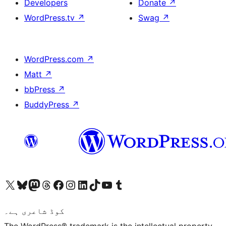
Developers
Donate
↗
WordPress.tv
↗
Swag
↗
WordPress.com
↗
Matt
↗
bbPress
↗
BuddyPress
↗
ہمارے ٹمبلر اکاؤنٹ پر جائیں
Visit our YouTube channel
ہمارے ٹک ٹاک اکاؤنٹ پر جائیں
Visit our LinkedIn account
Visit our Instagram account
Visit our Facebook page
ہمارے ٹھریڈز اکاؤنٹ پر جائیں
Visit our Mastodon account
ہمارے بلیواسکائی اکاؤنٹ پر جائیں
Visit our X (formerly Twitter) account
کوڈ شاعری ہے۔