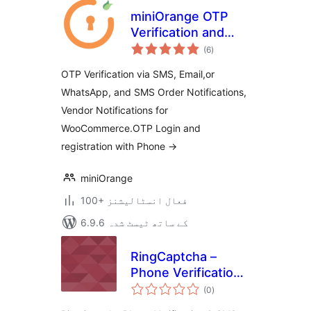
miniOrange OTP
Verification and
مجموعی
SMS Notification
(6
)
درجہ
بندی
for WooCommerce
OTP Verification via SMS, Email,or
WhatsApp, and SMS Order Notifications,
Vendor Notifications for
WooCommerce.OTP Login and
registration with Phone →
miniOrange
100+ فعال انسٹالیشنز
6.9.6 کے ساتھ ٹیسٹ شدہ
RingCaptcha –
Phone Verification
مجموعی
on Checkout &
(0
)
درجہ
بندی
SMS Order