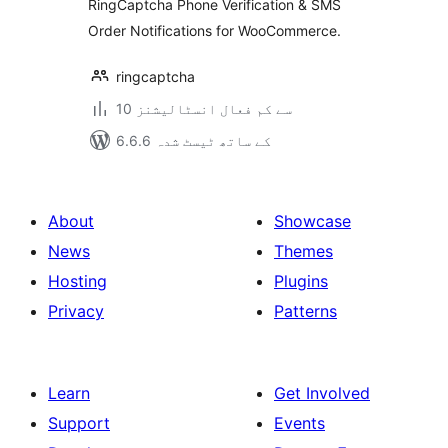
RingCaptcha Phone Verification & SMS
Notifications
Order Notifications for WooCommerce.
ringcaptcha
10 سے کم فعال انسٹالیشنز
6.6.6 کے ساتھ ٹیسٹ شدہ
About
Showcase
News
Themes
Hosting
Plugins
Privacy
Patterns
Learn
Get Involved
Support
Events