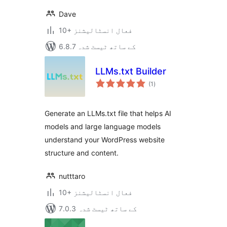
Dave
10+ فعال انسٹالیشنز
6.8.7 کے ساتھ ٹیسٹ شدہ
LLMs.txt Builder
مجموعی
(1
)
درجہ
بندی
Generate an LLMs.txt file that helps AI
models and large language models
understand your WordPress website
structure and content.
nutttaro
10+ فعال انسٹالیشنز
7.0.3 کے ساتھ ٹیسٹ شدہ