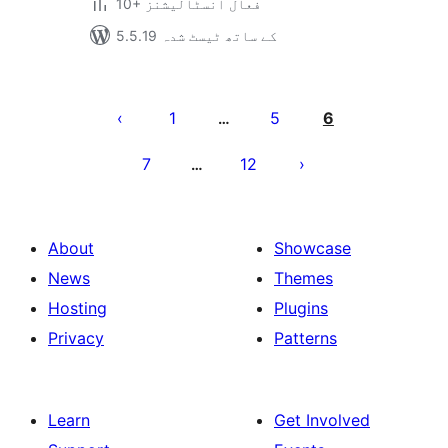
10+ فعال انسٹالیشنز
5.5.19 کے ساتھ ٹیسٹ شدہ
Posts
pagination
1
5
6
…
7
12
…
About
Showcase
News
Themes
Hosting
Plugins
Privacy
Patterns
Learn
Get Involved