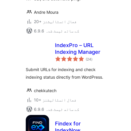
Andre Moura
20+ فعال انسٹالیشنز
6.9.6 کے ساتھ ٹیسٹ شدہ
IndexPro – URL
Indexing Manager
مجموعی
(24
)
درجہ
بندی
Submit URLs for indexing and check
indexing status directly from WordPress.
chekkutech
10+ فعال انسٹالیشنز
6.9.6 کے ساتھ ٹیسٹ شدہ
Findex for
IndexNow