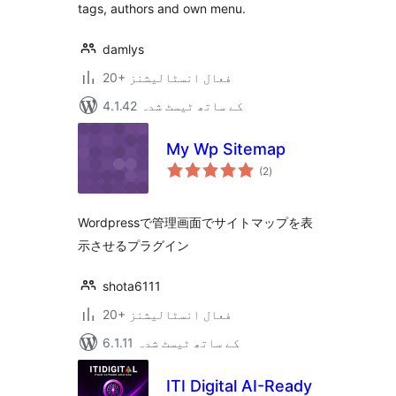
tags, authors and own menu.
damlys
20+ فعال انسٹالیشنز
4.1.42 کے ساتھ ٹیسٹ شدہ
My Wp Sitemap
مجموعی
(2
)
درجہ
بندی
Wordpressで管理画面でサイトマップを表
示させるプラグイン
shota6111
20+ فعال انسٹالیشنز
6.1.11 کے ساتھ ٹیسٹ شدہ
ITI Digital AI-Ready