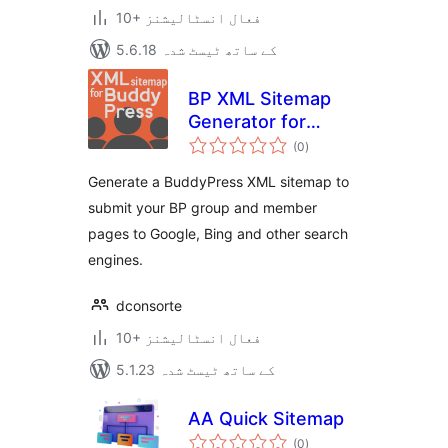
10+ فعال انسٹالیشنز
5.6.18 کے ساتھ ٹیسٹ شدہ
BP XML Sitemap
Generator for
مجموعی
Buddypress by
(0
)
درجہ
بندی
SHIFT1
Generate a BuddyPress XML sitemap to
submit your BP group and member
pages to Google, Bing and other search
engines.
dconsorte
10+ فعال انسٹالیشنز
5.1.23 کے ساتھ ٹیسٹ شدہ
AA Quick Sitemap
مجموعی
(0
)