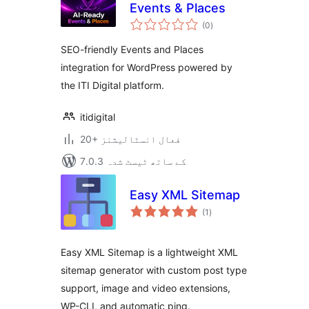
Events & Places
مجموعی
(0
)
درجہ
بندی
SEO-friendly Events and Places
integration for WordPress powered by
the ITI Digital platform.
itidigital
20+ فعال انسٹالیشنز
7.0.3 کے ساتھ ٹیسٹ شدہ
Easy XML Sitemap
مجموعی
(1
)
درجہ
بندی
Easy XML Sitemap is a lightweight XML
sitemap generator with custom post type
support, image and video extensions,
WP-CLI, and automatic ping.