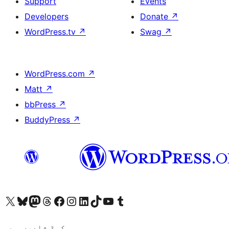
Support
Events
Developers
Donate
↗
WordPress.tv
↗
Swag
↗
WordPress.com
↗
Matt
↗
bbPress
↗
BuddyPress
↗
ہمارے ٹمبلر اکاؤنٹ پر جائیں
Visit our YouTube channel
ہمارے ٹک ٹاک اکاؤنٹ پر جائیں
Visit our LinkedIn account
Visit our Instagram account
Visit our Facebook page
ہمارے ٹھریڈز اکاؤنٹ پر جائیں
Visit our Mastodon account
ہمارے بلیواسکائی اکاؤنٹ پر جائیں
Visit our X (formerly Twitter) account
کوڈ شاعری ہے۔