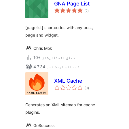
GNA Page List
مجموعی
(2
)
درجہ
بندی
[pagelist] shortcodes with any post,
page and widget.
Chris Mok
10+ فعال انسٹالیشنز
4.7.34 کے ساتھ ٹیسٹ شدہ
XML Cache
مجموعی
(0
)
درجہ
بندی
Generates an XML sitemap for cache
plugins.
GoSuccess