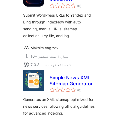
مجموعی
(0
)
درجہ
بندی
Submit WordPress URLs to Yandex and
Bing through IndexNow with auto
sending, manual URLs, sitemap
collection, key file, and log.
Maksim Vagizov
10+ فعال انسٹالیشنز
7.0.3 کے ساتھ ٹیسٹ شدہ
Simple News XML
Sitemap Generator
مجموعی
(0
)
درجہ
بندی
Generates an XML sitemap optimized for
news services following official guidelines
for advanced indexing.