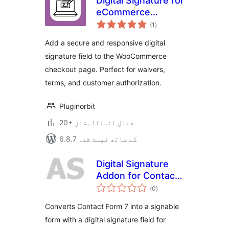
Digital Signature for
eCommerce
مجموعی
Checkout
(1
)
درجہ
بندی
Add a secure and responsive digital
signature field to the WooCommerce
checkout page. Perfect for waivers,
terms, and customer authorization.
Pluginorbit
20+ فعال انسٹالیشنز
6.8.7 کے ساتھ ٹیسٹ شدہ
Digital Signature
Addon for Contact
مجموعی
Form 7
(0
)
درجہ
بندی
Converts Contact Form 7 into a signable
form with a digital signature field for