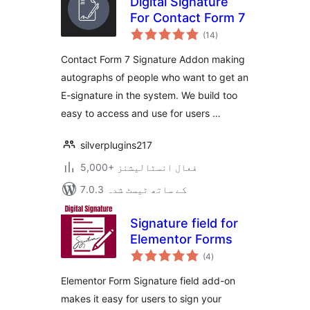
Digital Signature
For Contact Form 7
مجموعی
(14
)
درجہ
بندی
Contact Form 7 Signature Addon making
autographs of people who want to get an
E-signature in the system. We build too
easy to access and use for users …
silverplugins217
5,000+ فعال انسٹالیشنز
7.0.3 کے ساتھ ٹیسٹ شدہ
Signature field for
Elementor Forms
مجموعی
(4
)
درجہ
بندی
Elementor Form Signature field add-on
makes it easy for users to sign your