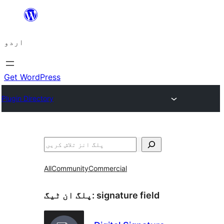
چھوڑیں
مواد
اردو
پر
جائیں
Get WordPress
Plugin Directory
تلاش
All
Community
Commercial
signature field
پلگ ان ٹیگ: