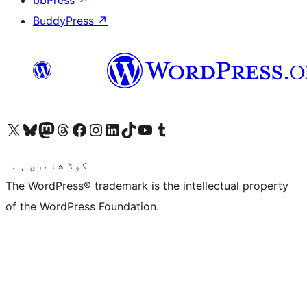
bbPress
↗
BuddyPress
↗
ہمارے ٹمبلر اکاؤنٹ پر جائیں
Visit our YouTube channel
ہمارے ٹک ٹاک اکاؤنٹ پر جائیں
Visit our LinkedIn account
Visit our Instagram account
Visit our Facebook page
ہمارے ٹھریڈز اکاؤنٹ پر جائیں
Visit our Mastodon account
ہمارے بلیواسکائی اکاؤنٹ پر جائیں
Visit our X (formerly Twitter) account
کوڈ شاعری ہے۔
The WordPress® trademark is the intellectual property
of the WordPress Foundation.