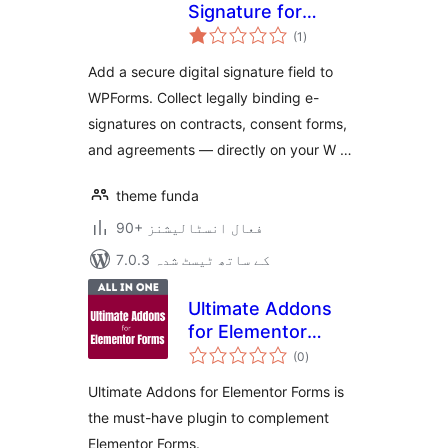
Signature for
مجموعی
Wpforms
(1
)
درجہ
بندی
Add a secure digital signature field to
WPForms. Collect legally binding e-
signatures on contracts, consent forms,
and agreements — directly on your W …
theme funda
90+ فعال انسٹالیشنز
7.0.3 کے ساتھ ٹیسٹ شدہ
Ultimate Addons
for Elementor
مجموعی
Forms
(0
)
درجہ
بندی
Ultimate Addons for Elementor Forms is
the must-have plugin to complement
Elementor Forms.