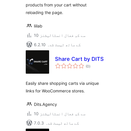
products from your cart without
reloading the page.
liilab
10 سے کم فعال انسٹالیشنز
6.2.10 کے ساتھ ٹیسٹ شدہ
Share Cart by DITS
مجموعی
(0
)
درجہ
بندی
Easily share shopping carts via unique
links for WooCommerce stores.
Dits.Agency
10 سے کم فعال انسٹالیشنز
7.0.3 کے ساتھ ٹیسٹ شدہ