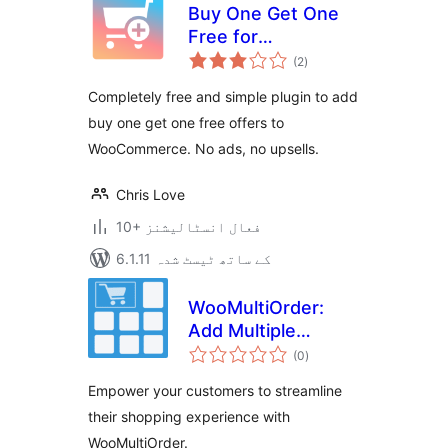
Buy One Get One
Free for
مجموعی
WooCommerce
(2
)
درجہ
بندی
Completely free and simple plugin to add
buy one get one free offers to
WooCommerce. No ads, no upsells.
Chris Love
10+ فعال انسٹالیشنز
6.1.11 کے ساتھ ٹیسٹ شدہ
WooMultiOrder:
Add Multiple
مجموعی
Products to Cart
(0
)
درجہ
بندی
with Elementor
Empower your customers to streamline
their shopping experience with
WooMultiOrder.