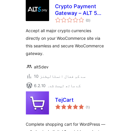
Crypto Payment
Gateway – ALT 5
مجموعی
Pay
(0
)
درجہ
بندی
Accept all major crypto currencies
directly on your WooCommerce site via
this seamless and secure WooCommerce
gateway.
alt5dev
10 سے کم فعال انسٹالیشنز
6.2.10 کے ساتھ ٹیسٹ شدہ
TejCart
مجموعی
(1
)
درجہ
بندی
Complete shopping cart for WordPress —