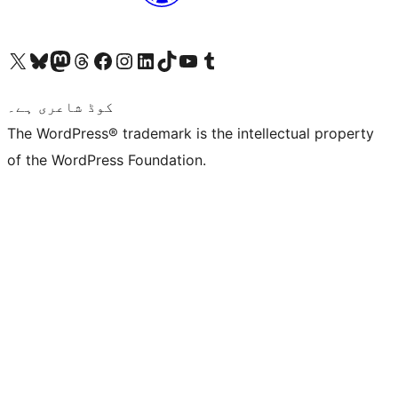
ہمارے ٹمبلر اکاؤنٹ پر جائیں
Visit our YouTube channel
ہمارے ٹک ٹاک اکاؤنٹ پر جائیں
Visit our LinkedIn account
Visit our Instagram account
Visit our Facebook page
ہمارے ٹھریڈز اکاؤنٹ پر جائیں
Visit our Mastodon account
ہمارے بلیواسکائی اکاؤنٹ پر جائیں
Visit our X (formerly Twitter) account
کوڈ شاعری ہے۔
The WordPress® trademark is the intellectual property
of the WordPress Foundation.