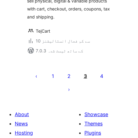
sell physical, digital & variable products
with cart, checkout, orders, coupons, tax
and shipping.
TejCart
10 سے کم فعال انسٹالیشنز
7.0.3 کے ساتھ ٹیسٹ شدہ
Posts
pagination
1
2
3
4
About
Showcase
News
Themes
Hosting
Plugins