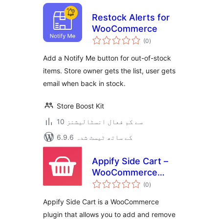
Restock Alerts for
WooCommerce
مجموعی
(0
)
درجہ
بندی
Add a Notify Me button for out-of-stock
items. Store owner gets the list, user gets
email when back in stock.
Store Boost Kit
10 سے کم فعال انسٹالیشنز
6.9.6 کے ساتھ ٹیسٹ شدہ
Appify Side Cart –
WooCommerce
مجموعی
based AJAX cart
(0
)
درجہ
بندی
without reloading
Appify Side Cart is a WooCommerce
page
plugin that allows you to add and remove