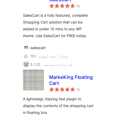
مجموعی
(1
)
درجہ
بندی
SalesCart is a fully featured, complete
Shopping Cart solution that can be
added in under 15 mins to any WP
theme. Use SalesCart for FREE today.
salescart
10+ فعال انسٹالیشنز
5.1.23 کے ساتھ ٹیسٹ شدہ
MarkeKing Floating
Cart
مجموعی
(1
)
درجہ
بندی
A lightweigt, blazing fast plugin to
display the contents of the shopping cart
in floating box