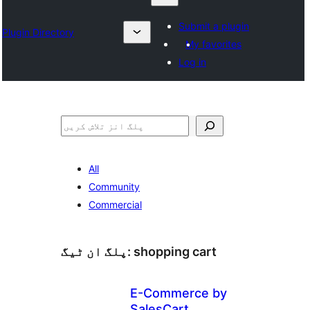
Submit a plugin
Plugin Directory
My favorites
Log in
تلاش
All
Community
Commercial
shopping cart
پلگ ان ٹیگ:
E-Commerce by
SalesCart