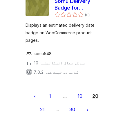
Somu Delivery
Badge for
مجموعی
WooCommerce
(0
)
درجہ
بندی
Displays an estimated delivery date
badge on WooCommerce product
pages.
somu548
10 سے کم فعال انسٹالیشنز
7.0.2 کے ساتھ ٹیسٹ شدہ
Posts
pagination
1
19
20
…
21
30
…