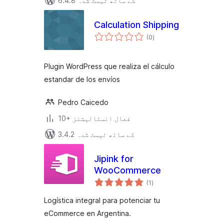
6.4.8 کے ساتھ ٹیسٹ شدہ
Calculation Shipping
مجموعی
(0
)
درجہ
بندی
Plugin WordPress que realiza el cálculo
estandar de los envíos
Pedro Caicedo
10+ فعال انسٹالیشنز
3.4.2 کے ساتھ ٹیسٹ شدہ
Jipink for
WooCommerce
مجموعی
(1
)
درجہ
بندی
Logística integral para potenciar tu
eCommerce en Argentina.