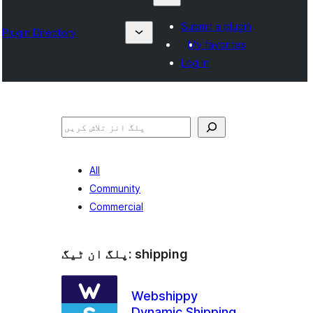
Submit a plugin
Plugin Directory
My favorites
Log in
تلاش
All
Community
Commercial
shipping
پلگ ان ٹیگ:
Webshippy
Dynamic Shipping