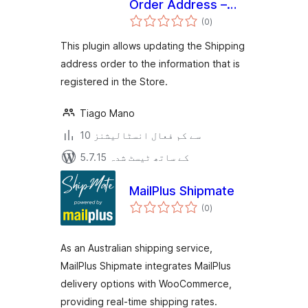
Order Address –
مجموعی
WC Pickup Store
(0
)
درجہ
بندی
This plugin allows updating the Shipping
address order to the information that is
registered in the Store.
Tiago Mano
10 سے کم فعال انسٹالیشنز
5.7.15 کے ساتھ ٹیسٹ شدہ
MailPlus Shipmate
مجموعی
(0
)
درجہ
بندی
As an Australian shipping service,
MailPlus Shipmate integrates MailPlus
delivery options with WooCommerce,
providing real-time shipping rates.