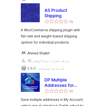
AS Product
Shipping
مجموعی
(0
)
درجہ
بندی
A WooCommerce shipping plugin with
flat rate and weight-based shipping
options for individual products.
Ahmed Shaikh
10 سے کم فعال انسٹالیشنز
6.8.6 کے ساتھ ٹیسٹ شدہ
DP Multiple
Addresses for
مجموعی
WooCommerce
(0
)
درجہ
بندی
Save multiple addresses in My Account;
select one at checkout. Fields adjust by