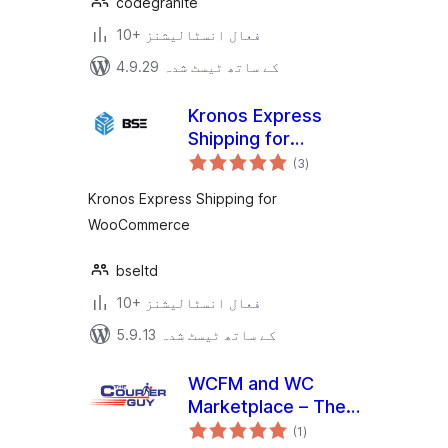
codegranite
10+ فعال انسٹالیشنز
4.9.29 کے ساتھ ٹیسٹ شدہ
Kronos Express
Shipping for
مجموعی
WooCommerce
(3
)
درجہ
بندی
Kronos Express Shipping for
WooCommerce
bseltd
10+ فعال انسٹالیشنز
5.9.13 کے ساتھ ٹیسٹ شدہ
WCFM and WC
Marketplace – The
مجموعی
Courier Guy
(1
)
درجہ