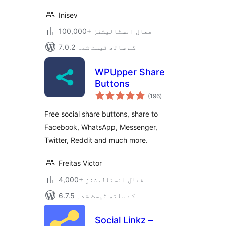
Inisev
100,000+ فعال انسٹالیشنز
7.0.2 کے ساتھ ٹیسٹ شدہ
WPUpper Share
Buttons
مجموعی
(196
)
درجہ
بندی
Free social share buttons, share to
Facebook, WhatsApp, Messenger,
Twitter, Reddit and much more.
Freitas Victor
4,000+ فعال انسٹالیشنز
6.7.5 کے ساتھ ٹیسٹ شدہ
Social Linkz –