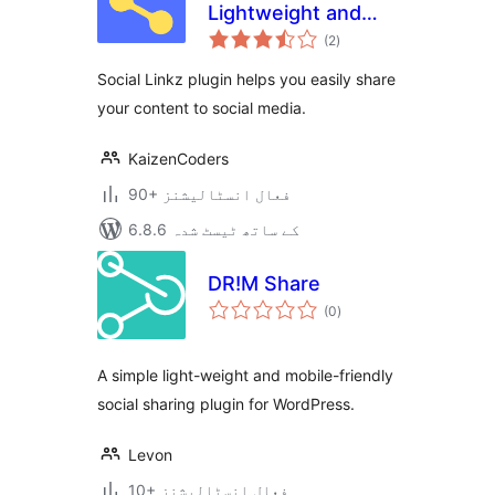
Lightweight and
مجموعی
fast social media
(2
)
درجہ
بندی
sharing plugin
Social Linkz plugin helps you easily share
your content to social media.
KaizenCoders
90+ فعال انسٹالیشنز
6.8.6 کے ساتھ ٹیسٹ شدہ
DR!M Share
مجموعی
(0
)
درجہ
بندی
A simple light-weight and mobile-friendly
social sharing plugin for WordPress.
Levon
10+ فعال انسٹالیشنز