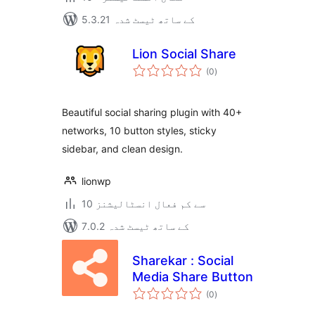
5.3.21 کے ساتھ ٹیسٹ شدہ
Lion Social Share
مجموعی
(0
)
درجہ
بندی
Beautiful social sharing plugin with 40+
networks, 10 button styles, sticky
sidebar, and clean design.
lionwp
10 سے کم فعال انسٹالیشنز
7.0.2 کے ساتھ ٹیسٹ شدہ
Sharekar : Social
Media Share Button
مجموعی
(0
)
درجہ
بندی