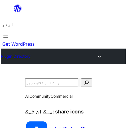
چھوڑیں
مواد
اردو
پر
جائیں
Get WordPress
Plugin Directory
تلاش
All
Community
Commercial
share icons
پلگ ان ٹیگ: