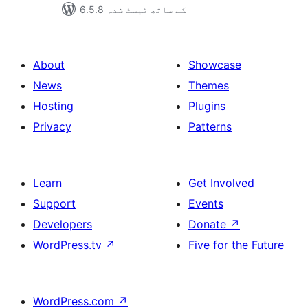
6.5.8 کے ساتھ ٹیسٹ شدہ
About
Showcase
News
Themes
Hosting
Plugins
Privacy
Patterns
Learn
Get Involved
Support
Events
Developers
Donate
↗
WordPress.tv
↗
Five for the Future
WordPress.com
↗