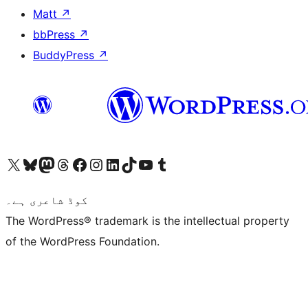
Matt
↗
bbPress
↗
BuddyPress
↗
ہمارے ٹمبلر اکاؤنٹ پر جائیں
Visit our YouTube channel
ہمارے ٹک ٹاک اکاؤنٹ پر جائیں
Visit our LinkedIn account
Visit our Instagram account
Visit our Facebook page
ہمارے ٹھریڈز اکاؤنٹ پر جائیں
Visit our Mastodon account
ہمارے بلیواسکائی اکاؤنٹ پر جائیں
Visit our X (formerly Twitter) account
کوڈ شاعری ہے۔
The WordPress® trademark is the intellectual property
of the WordPress Foundation.