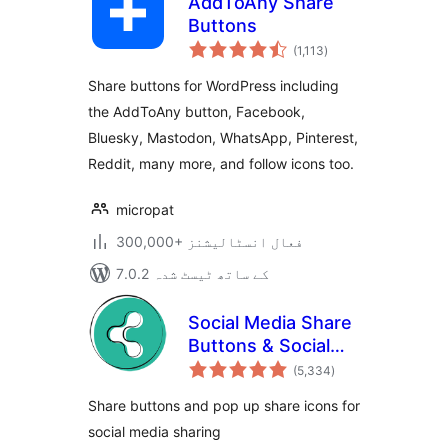
AddToAny Share
Buttons
مجموعی
(1,113
)
درجہ
بندی
Share buttons for WordPress including
the AddToAny button, Facebook,
Bluesky, Mastodon, WhatsApp, Pinterest,
Reddit, many more, and follow icons too.
micropat
300,000+ فعال انسٹالیشنز
7.0.2 کے ساتھ ٹیسٹ شدہ
Social Media Share
Buttons & Social
مجموعی
Sharing Icons
(5,334
)
درجہ
بندی
Share buttons and pop up share icons for
social media sharing