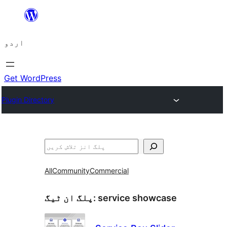
چھوڑیں
مواد
اردو
پر
جائیں
Get WordPress
Plugin Directory
تلاش
All
Community
Commercial
service showcase
پلگ ان ٹیگ: