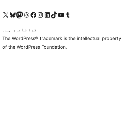
ہمارے ٹمبلر اکاؤنٹ پر جائیں
Visit our YouTube channel
ہمارے ٹک ٹاک اکاؤنٹ پر جائیں
Visit our LinkedIn account
Visit our Instagram account
Visit our Facebook page
ہمارے ٹھریڈز اکاؤنٹ پر جائیں
Visit our Mastodon account
ہمارے بلیواسکائی اکاؤنٹ پر جائیں
Visit our X (formerly Twitter) account
کوڈ شاعری ہے۔
The WordPress® trademark is the intellectual property
of the WordPress Foundation.