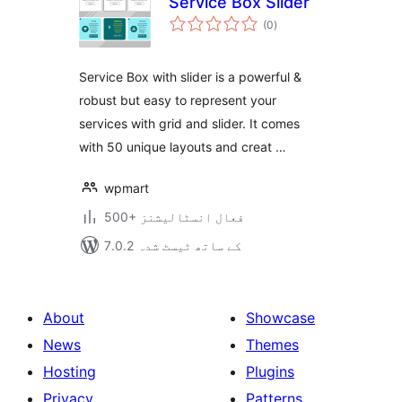
Service Box Slider
مجموعی
(0
)
درجہ
بندی
Service Box with slider is a powerful &
robust but easy to represent your
services with grid and slider. It comes
with 50 unique layouts and creat …
wpmart
500+ فعال انسٹالیشنز
7.0.2 کے ساتھ ٹیسٹ شدہ
About
Showcase
News
Themes
Hosting
Plugins
Privacy
Patterns