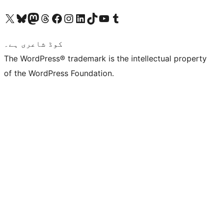
ہمارے ٹمبلر اکاؤنٹ پر جائیں
Visit our YouTube channel
ہمارے ٹک ٹاک اکاؤنٹ پر جائیں
Visit our LinkedIn account
Visit our Instagram account
Visit our Facebook page
ہمارے ٹھریڈز اکاؤنٹ پر جائیں
Visit our Mastodon account
ہمارے بلیواسکائی اکاؤنٹ پر جائیں
Visit our X (formerly Twitter) account
کوڈ شاعری ہے۔
The WordPress® trademark is the intellectual property
of the WordPress Foundation.