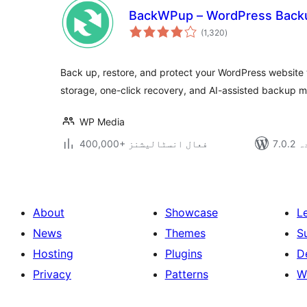
BackWPup – WordPress Backu
مجموعی
(1,320
)
درجہ
بندی
Back up, restore, and protect your WordPress website
storage, one-click recovery, and AI-assisted backup
WP Media
دہ
400,000+ فعال انسٹالیشنز
About
Showcase
L
News
Themes
S
Hosting
Plugins
D
Privacy
Patterns
W