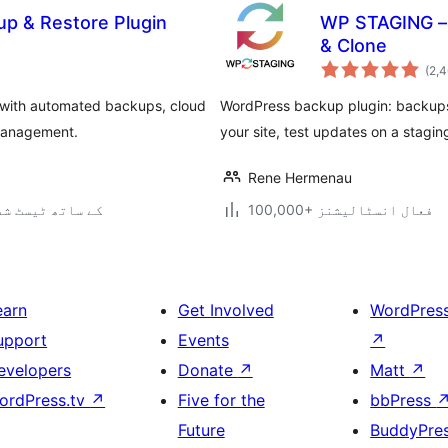
p & Restore Plugin
WP STAGING – 
& Clone
(2,
 with automated backups, cloud
WordPress backup plugin: backups, 
 management.
your site, test updates on a stagi
Rene Hermenau
100,000+ فعال انسٹالیشنز
7.0.2 کے ساتھ ٹیسٹ ش
earn
Get Involved
WordPres
upport
Events
↗
evelopers
Donate
↗
Matt
↗
ordPress.tv
↗
Five for the
bbPress
Future
BuddyPre