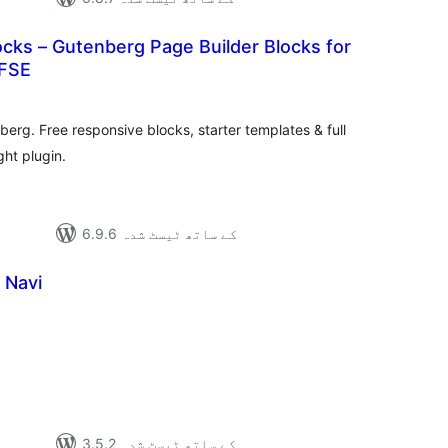
cks – Gutenberg Page Builder Blocks for
 FSE
مجموع
درج
بند
berg. Free responsive blocks, starter templates & full
ght plugin.
6.9.6 کے ساتھ ٹیسٹ شدہ
 Navi
مجموع
درج
بند
3.5.2 کے ساتھ ٹیسٹ شدہ