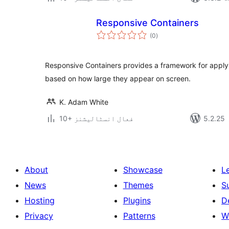
Responsive Containers
مجموعی
(0
)
درجہ
بندی
Responsive Containers provides a framework for applyi
based on how large they appear on screen.
K. Adam White
10+ فعال انسٹالیشنز
About
Showcase
L
News
Themes
S
Hosting
Plugins
D
Privacy
Patterns
W