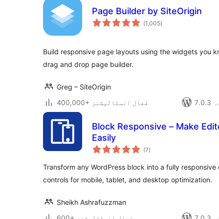
Page Builder by SiteOrigin
مجموعی
(1,005
)
درجہ
بندی
Build responsive page layouts using the widgets you k
drag and drop page builder.
Greg – SiteOrigin
دہ
400,000+ فعال انسٹالیشنز
Block Responsive – Make Edit
Easily
مجموعی
(7
)
درجہ
بندی
Transform any WordPress block into a fully responsive 
controls for mobile, tablet, and desktop optimization.
Sheikh Ashrafuzzman
دہ
600+ فعال انسٹالیشنز