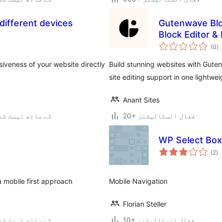
different devices
Gutenwave Blo
Block Editor &
ی
(0
)
ہ
ی
veness of your website directly
Build stunning websites with Guten
site editing support in one lightwei
Anant Sites
20+ فعال انسٹالیشنز
7.0.3 کے ساتھ ٹیسٹ ش
WP Select Box
ی
(2
)
ہ
ی
 mobile first approach
Mobile Navigation
Florian Steller
10+ فعال انسٹالیشنز
3.3.2 کے ساتھ ٹیسٹ ش