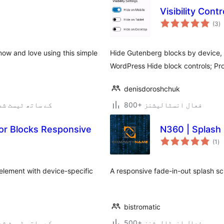
Visibility Cont
ی
(3
)
ہ
ی
now and love using this simple
Hide Gutenberg blocks by device, 
WordPress Hide block controls; Pr
denisdoroshchuk
800+ فعال انسٹالیشنز
7.0.3 کے ساتھ ٹیسٹ ش
or Blocks Responsive
N360 | Splash
عی
(1
)
جہ
دی
element with device-specific
A responsive fade-in-out splash sc
bistromatic
500+ فعال انسٹالیشنز
7.0.3 کے ساتھ ٹیسٹ ش