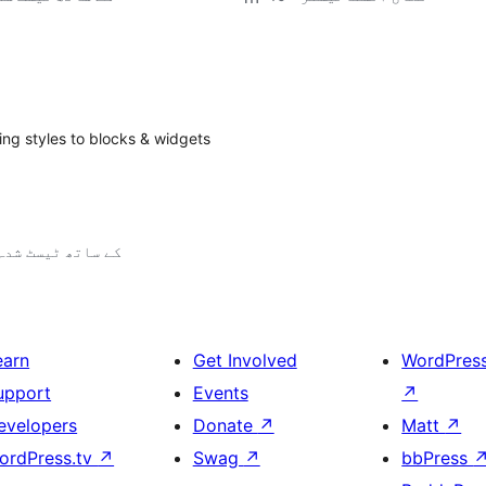
ng styles to blocks & widgets
5.2.25 کے ساتھ ٹیسٹ شدہ
earn
Get Involved
WordPres
upport
Events
↗
evelopers
Donate
↗
Matt
↗
ordPress.tv
↗
Swag
↗
bbPress