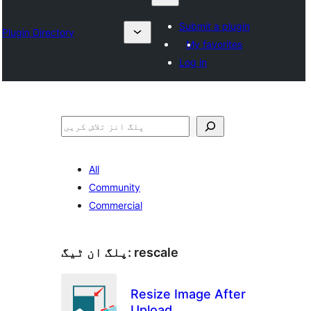
Submit a plugin
Plugin Directory
My favorites
Log in
تلاش
All
Community
Commercial
rescale
پلگ ان ٹیگ:
Resize Image After
Upload