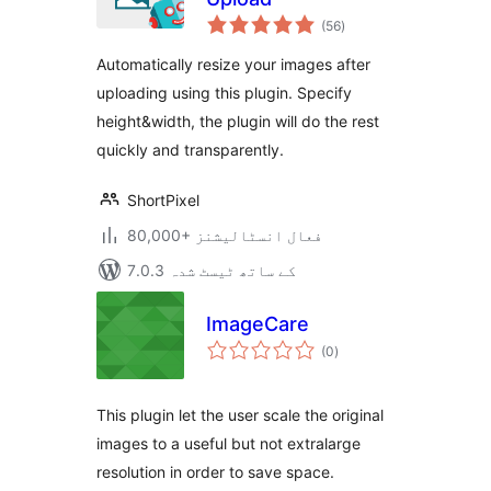
مجموعی
(56
)
درجہ
بندی
Automatically resize your images after
uploading using this plugin. Specify
height&width, the plugin will do the rest
quickly and transparently.
ShortPixel
80,000+ فعال انسٹالیشنز
7.0.3 کے ساتھ ٹیسٹ شدہ
ImageCare
مجموعی
(0
)
درجہ
بندی
This plugin let the user scale the original
images to a useful but not extralarge
resolution in order to save space.