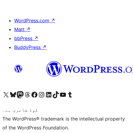
WordPress.com
↗
Matt
↗
bbPress
↗
BuddyPress
↗
ہمارے ٹمبلر اکاؤنٹ پر جائیں
Visit our YouTube channel
ہمارے ٹک ٹاک اکاؤنٹ پر جائیں
Visit our LinkedIn account
Visit our Instagram account
Visit our Facebook page
ہمارے ٹھریڈز اکاؤنٹ پر جائیں
Visit our Mastodon account
ہمارے بلیواسکائی اکاؤنٹ پر جائیں
Visit our X (formerly Twitter) account
کوڈ شاعری ہے۔
The WordPress® trademark is the intellectual property
of the WordPress Foundation.