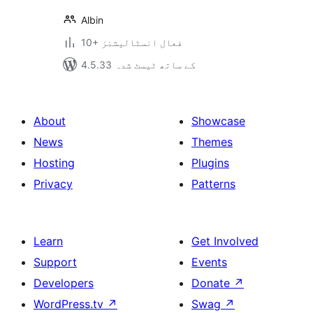
Albin
10+ فعال انسٹالیشنز
4.5.33 کے ساتھ ٹیسٹ شدہ
About
Showcase
News
Themes
Hosting
Plugins
Privacy
Patterns
Learn
Get Involved
Support
Events
Developers
Donate
↗
WordPress.tv
↗
Swag
↗