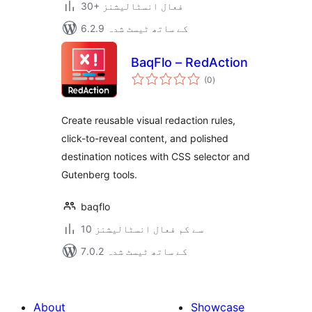
30+ فعال انسٹالیشنز
6.2.9 کے ساتھ ٹیسٹ شدہ
BaqFlo – RedAction
مجموعی
(0
)
درجہ
بندی
Create reusable visual redaction rules,
click-to-reveal content, and polished
destination notices with CSS selector and
Gutenberg tools.
baqflo
10 سے کم فعال انسٹالیشنز
7.0.2 کے ساتھ ٹیسٹ شدہ
About
Showcase