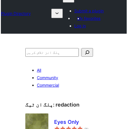
Submit a plugin
Plugin Directory
My favorites
Log in
تلاش
All
Community
Commercial
redaction
پلگ ان ٹیگ:
Eyes Only
مجموعی