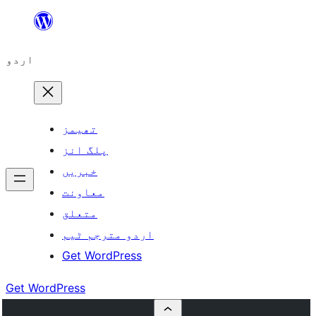
چھوڑیں
مواد
اردو
پر
جائیں
تھیمز
پلگ انز
خبریں
معاونت
متعلق
اردو مترجم ٹیم
Get WordPress
Get WordPress