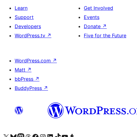
Learn
Get Involved
Support
Events
Developers
Donate
↗
WordPress.tv
↗
Five for the Future
WordPress.com
↗
Matt
↗
bbPress
↗
BuddyPress
↗
Visit our X (formerly Twitter) account
ہمارے بلیواسکائی اکاؤنٹ پر جائیں
Visit our Mastodon account
ہمارے ٹھریڈز اکاؤنٹ پر جائیں
Visit our Facebook page
Visit our Instagram account
Visit our LinkedIn account
ہمارے ٹک ٹاک اکاؤنٹ پر جائیں
Visit our YouTube channel
ہمارے ٹمبلر اکاؤنٹ پر جائیں