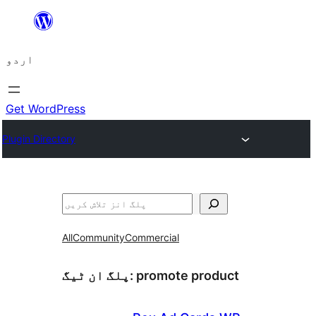
چھوڑیں
مواد
اردو
پر
جائیں
Get WordPress
Plugin Directory
تلاش
All
Community
Commercial
promote product
پلگ ان ٹیگ: