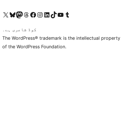
ہمارے ٹمبلر اکاؤنٹ پر جائیں
Visit our YouTube channel
ہمارے ٹک ٹاک اکاؤنٹ پر جائیں
Visit our LinkedIn account
Visit our Instagram account
Visit our Facebook page
ہمارے ٹھریڈز اکاؤنٹ پر جائیں
Visit our Mastodon account
ہمارے بلیواسکائی اکاؤنٹ پر جائیں
Visit our X (formerly Twitter) account
کوڈ شاعری ہے۔
The WordPress® trademark is the intellectual property
of the WordPress Foundation.