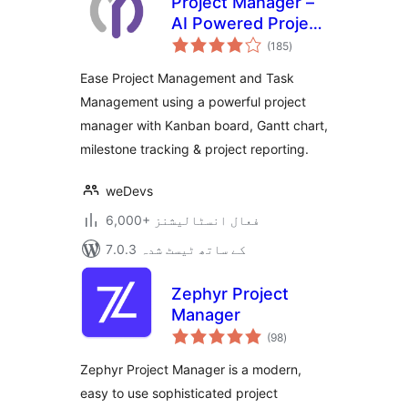
Project Manager –
AI Powered Project
مجموعی
Management, Task
(185
)
درجہ
بندی
Management,
Ease Project Management and Task
Kanban Board &
Management using a powerful project
Time Tracker
manager with Kanban board, Gantt chart,
milestone tracking & project reporting.
weDevs
6,000+ فعال انسٹالیشنز
7.0.3 کے ساتھ ٹیسٹ شدہ
Zephyr Project
Manager
مجموعی
(98
)
درجہ
بندی
Zephyr Project Manager is a modern,
easy to use sophisticated project