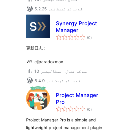
5.2.25 کے ساتھ ٹیسٹ شدہ
Synergy Project
Manager
مجموعی
(0
)
درجہ
بندی
更新日志：
cjjparadoxmax
10 سے کم فعال انسٹالیشنز
6.4.9 کے ساتھ ٹیسٹ شدہ
Project Manager
Pro
مجموعی
(0
)
درجہ
بندی
Project Manager Pro is a simple and
lightweight project management plugin