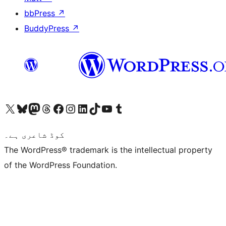
bbPress
↗
BuddyPress
↗
ہمارے ٹمبلر اکاؤنٹ پر جائیں
Visit our YouTube channel
ہمارے ٹک ٹاک اکاؤنٹ پر جائیں
Visit our LinkedIn account
Visit our Instagram account
Visit our Facebook page
ہمارے ٹھریڈز اکاؤنٹ پر جائیں
Visit our Mastodon account
ہمارے بلیواسکائی اکاؤنٹ پر جائیں
Visit our X (formerly Twitter) account
کوڈ شاعری ہے۔
The WordPress® trademark is the intellectual property
of the WordPress Foundation.