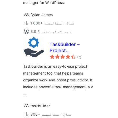
manager for WordPress.
Dylan James
1,000+ فعال انسٹالیشنز
6.9.6 کے ساتھ ٹیسٹ شدہ
Taskbuilder –
Project
مجموعی
Management &
(7
)
درجہ
بندی
Task Management
Taskbuilder is an easy-to-use project
Tool With Kanban
management tool that helps teams
Board
organize work and boost productivity. It
includes powerful task management, a v
…
taskbuilder
800+ فعال انسٹالیشنز