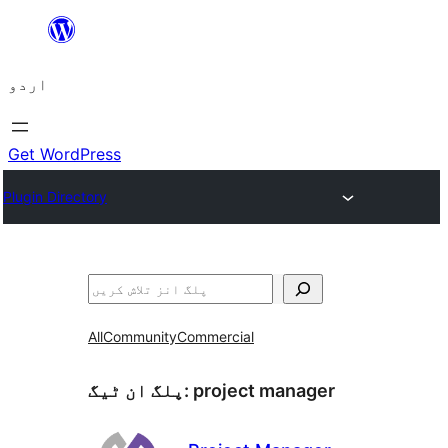
چھوڑیں
مواد
اردو
پر
جائیں
Get WordPress
Plugin Directory
تلاش
All
Community
Commercial
project manager
پلگ ان ٹیگ: