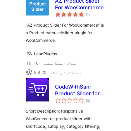
AZ Product Slider
For WooCommerce
مجموعی
(1
)
درجہ
بندی
"AZ Product Slider For WooCommerce" is
a Product carousel/slider plugin for
WooCommerce.
LeanPlugins
10+ فعال انسٹالیشنز
5.4.20 کے ساتھ ٹیسٹ شدہ
CodeWithSani
Product Slider for
مجموعی
WooCommerce
(0
)
درجہ
بندی
Short Description: Responsive
WooCommerce product slider with
shortcode, autoplay, category filtering,