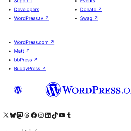
Support
Events
Developers
Donate
↗
WordPress.tv
↗
Swag
↗
WordPress.com
↗
Matt
↗
bbPress
↗
BuddyPress
↗
ہمارے ٹمبلر اکاؤنٹ پر جائیں
Visit our YouTube channel
ہمارے ٹک ٹاک اکاؤنٹ پر جائیں
Visit our LinkedIn account
Visit our Instagram account
Visit our Facebook page
ہمارے ٹھریڈز اکاؤنٹ پر جائیں
Visit our Mastodon account
ہمارے بلیواسکائی اکاؤنٹ پر جائیں
Visit our X (formerly Twitter) account
کوڈ شاعری ہے۔