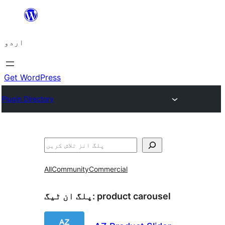
چھوڑیں
مواد
اردو
پر
جائیں
Get WordPress
Plugin Directory
تلاش
All
Community
Commercial
product carousel
پلگ ان ٹیگ: