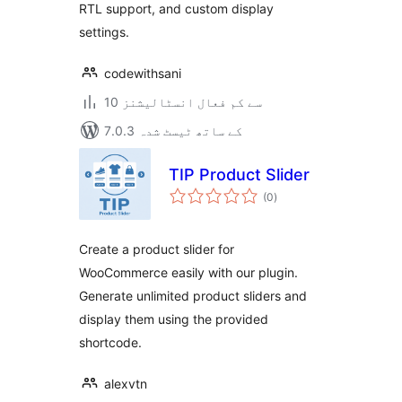
RTL support, and custom display
settings.
codewithsani
10 سے کم فعال انسٹالیشنز
7.0.3 کے ساتھ ٹیسٹ شدہ
TIP Product Slider
مجموعی
(0
)
درجہ
بندی
Create a product slider for
WooCommerce easily with our plugin.
Generate unlimited product sliders and
display them using the provided
shortcode.
alexvtn