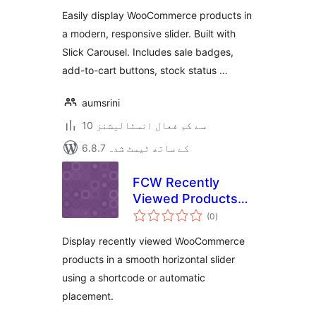
بندی
Product Carousel
Easily display WooCommerce products in
a modern, responsive slider. Built with
Slick Carousel. Includes sale badges,
add-to-cart buttons, stock status …
aumsrini
10 سے کم فعال انسٹالیشنز
6.8.7 کے ساتھ ٹیسٹ شدہ
FCW Recently
Viewed Products
مجموعی
Slider for
(0
)
درجہ
بندی
WooCommerce
Display recently viewed WooCommerce
products in a smooth horizontal slider
using a shortcode or automatic
placement.