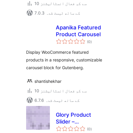
10 سے کم فعال انسٹالیشنز
7.0.3 کے ساتھ ٹیسٹ شدہ
Apanika Featured
Product Carousel
مجموعی
(0
)
درجہ
بندی
Display WooCommerce featured
products in a responsive, customizable
carousel block for Gutenberg.
shantishekhar
10 سے کم فعال انسٹالیشنز
6.7.6 کے ساتھ ٹیسٹ شدہ
Glory Product
Slider –
مجموعی
WooCommerce
(0
)
درجہ