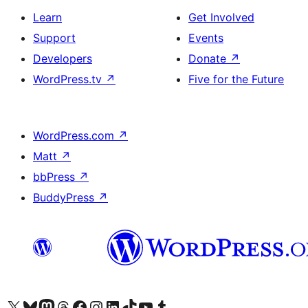
Learn
Get Involved
Support
Events
Developers
Donate
↗
WordPress.tv
↗
Five for the Future
WordPress.com
↗
Matt
↗
bbPress
↗
BuddyPress
↗
ہمارے ٹمبلر اکاؤنٹ پر جائیں
Visit our YouTube channel
ہمارے ٹک ٹاک اکاؤنٹ پر جائیں
Visit our LinkedIn account
Visit our Instagram account
Visit our Facebook page
ہمارے ٹھریڈز اکاؤنٹ پر جائیں
Visit our Mastodon account
ہمارے بلیواسکائی اکاؤنٹ پر جائیں
Visit our X (formerly Twitter) account