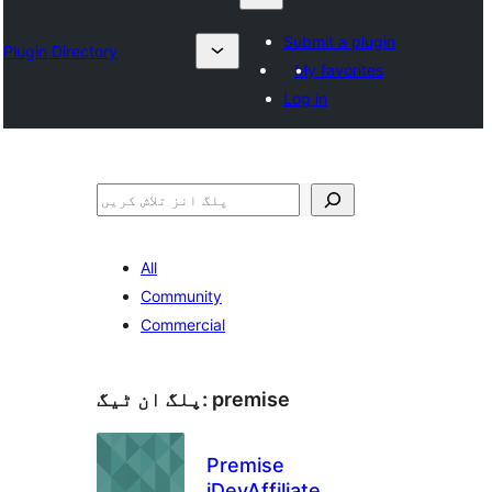
Submit a plugin
Plugin Directory
My favorites
Log in
تلاش
All
Community
Commercial
premise
پلگ ان ٹیگ:
Premise
iDevAffiliate